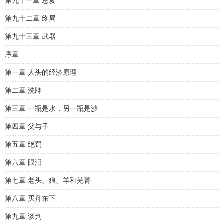
第九十一章 总攻
第九十二章 终局
第九十三章 武器
序章
第一章 人头的经济原理
第二章 洗牌
第三章 一瓶是水，另一瓶是沙
第四章 父与子
第五章 绝罚
第六章 眼泪
第七章 老头、狼、羊和芜菁
第八章 买舟东下
第九章 谈判