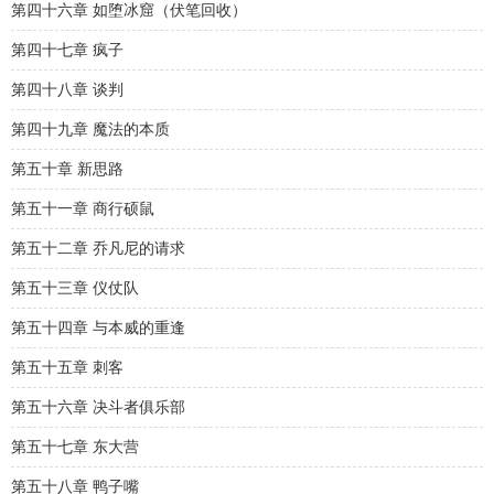
第四十六章 如堕冰窟（伏笔回收）
第四十七章 疯子
第四十八章 谈判
第四十九章 魔法的本质
第五十章 新思路
第五十一章 商行硕鼠
第五十二章 乔凡尼的请求
第五十三章 仪仗队
第五十四章 与本威的重逢
第五十五章 刺客
第五十六章 决斗者俱乐部
第五十七章 东大营
第五十八章 鸭子嘴