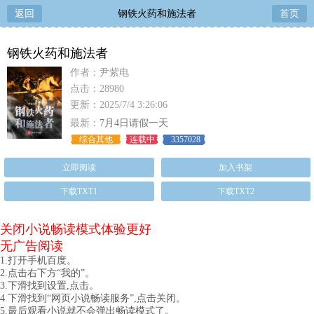
返回
钢铁火药和施法者
首页
钢铁火药和施法者
作者：尹紫电
点击：28980
更新：2025/7/4 3:26:06
最新：
7月4日请假一天
综合其他
连载中
3357028
立即阅读
加入书架
下载TXT1
下载TXT2
关闭小说畅读模式体验更好
无广告阅读
1.打开手机百度。
2.点击右下方“我的”。
3.下滑找到设置,点击。
4.下滑找到“网页小说畅读服务”,点击关闭。
5.最后观看小说就不会弹出畅读模式了。