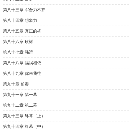
第八十三章 军合力不齐
第八十四章 想象力
第八十五章 真正的桥
第八十六章 砍树
第八十七章 强运
第八十八章 福祸相依
第八十九章 你来我往
第九十章 前奏
第九十一章 第一幕
第九十二章 第二幕
第九十三章 终幕（上）
第九十四章 终幕（中）