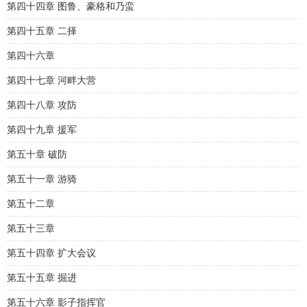
第四十四章 图鲁、豪格和乃蛮
第四十五章 二择
第四十六章
第四十七章 河畔大营
第四十八章 攻防
第四十九章 援军
第五十章 破防
第五十一章 游骑
第五十二章
第五十三章
第五十四章 扩大会议
第五十五章 掘进
第五十六章 影子指挥官