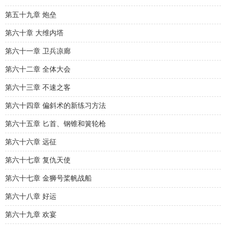
第五十九章 炮垒
第六十章 大维内塔
第六十一章 卫兵凉廊
第六十二章 全体大会
第六十三章 不速之客
第六十四章 偏斜术的新练习方法
第六十五章 匕首、钢锥和簧轮枪
第六十六章 远征
第六十七章 复仇天使
第六十七章 金狮号桨帆战船
第六十八章 好运
第六十九章 欢宴