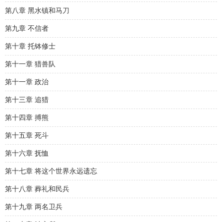
第八章 黑水镇和马刀
第九章 不信者
第十章 托钵修士
第十一章 猎兽队
第十一章 政治
第十三章 追猎
第十四章 搏熊
第十五章 死斗
第十六章 抚恤
第十七章 将这个世界永远遗忘
第十八章 葬礼和民兵
第十九章 两名卫兵