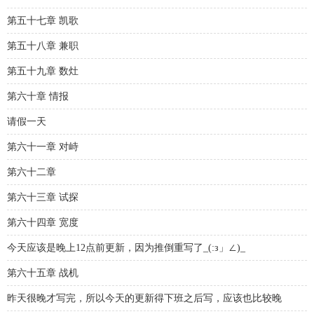
第五十七章 凯歌
第五十八章 兼职
第五十九章 数灶
第六十章 情报
请假一天
第六十一章 对峙
第六十二章
第六十三章 试探
第六十四章 宽度
今天应该是晚上12点前更新，因为推倒重写了_(:з」∠)_
第六十五章 战机
昨天很晚才写完，所以今天的更新得下班之后写，应该也比较晚