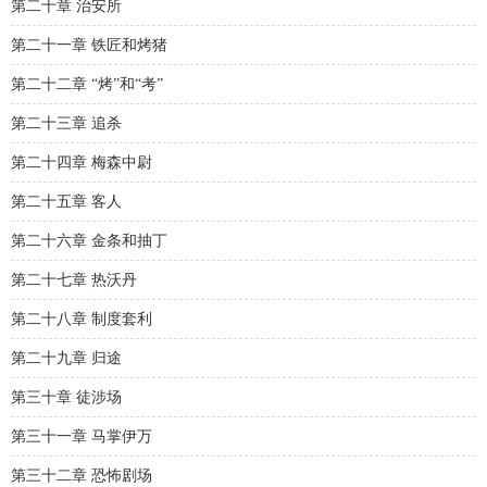
第二十章 治安所
第二十一章 铁匠和烤猪
第二十二章 “烤”和“考”
第二十三章 追杀
第二十四章 梅森中尉
第二十五章 客人
第二十六章 金条和抽丁
第二十七章 热沃丹
第二十八章 制度套利
第二十九章 归途
第三十章 徒涉场
第三十一章 马掌伊万
第三十二章 恐怖剧场