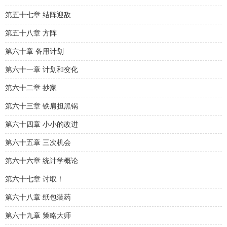
第五十七章 结阵迎敌
第五十八章 方阵
第六十章 备用计划
第六十一章 计划和变化
第六十二章 抄家
第六十三章 铁肩担黑锅
第六十四章 小小的改进
第六十五章 三次机会
第六十六章 统计学概论
第六十七章 讨取！
第六十八章 纸包装药
第六十九章 策略大师