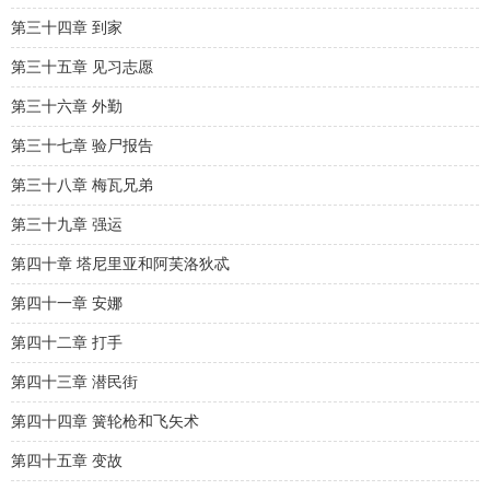
第三十四章 到家
第三十五章 见习志愿
第三十六章 外勤
第三十七章 验尸报告
第三十八章 梅瓦兄弟
第三十九章 强运
第四十章 塔尼里亚和阿芙洛狄忒
第四十一章 安娜
第四十二章 打手
第四十三章 潜民街
第四十四章 簧轮枪和飞矢术
第四十五章 变故