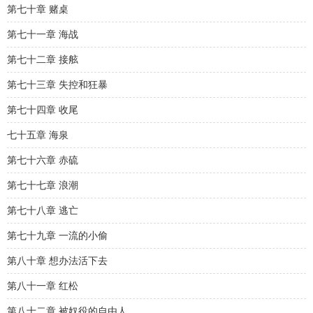
第七十章 赌桌
第七十一章 海战
第七十二章 接舷
第七十三章 失控和狂暴
第七十四章 收尾
七十五章 海泉
第七十六章 赤硫
第七十七章 浪潮
第七十八章 逃亡
第七十九章 一流的小偷
第八十章 想办法活下去
第八十一章 红松
第八十二章 被奴役的自由人