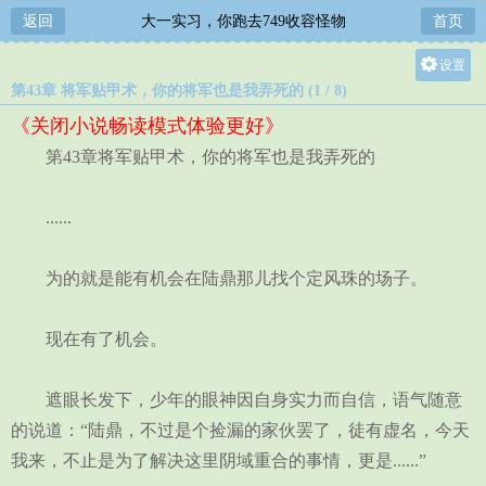
返回
大一实习，你跑去749收容怪物
首页
设置
第43章 将军贴甲术，你的将军也是我弄死的 (1 / 8)
关灯
《关闭小说畅读模式体验更好》
大
第43章将军贴甲术，你的将军也是我弄死的
中
小
......
为的就是能有机会在陆鼎那儿找个定风珠的场子。
现在有了机会。
遮眼长发下，少年的眼神因自身实力而自信，语气随意
的说道：“陆鼎，不过是个捡漏的家伙罢了，徒有虚名，今天
我来，不止是为了解决这里阴域重合的事情，更是......”