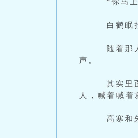
“你马上就
白鹤眠抬头
随着那人的
声。
其实里面真
人，喊着喊着
高寒和朱邑