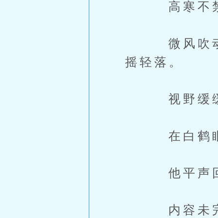
高寒不禁发
微风吹动，
摇轻落。
视野缓缓拉
在白鹤眠那
他平声回答
内容未完，