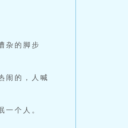
嘈杂的脚步
热闹的，人喊
眠一个人。