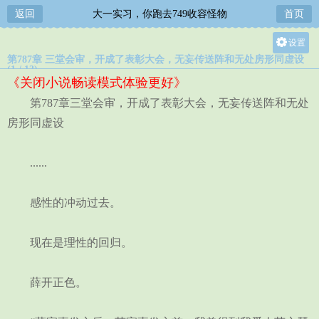
返回
大一实习，你跑去749收容怪物
首页
设置
第787章 三堂会审，开成了表彰大会，无妄传送阵和无处房形同虚设
关灯
(1 / 13)
《关闭小说畅读模式体验更好》
大
第787章三堂会审，开成了表彰大会，无妄传送阵和无处
中
房形同虚设
小
......
感性的冲动过去。
现在是理性的回归。
薛开正色。