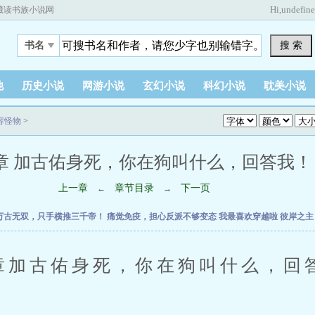
Hi,
undefin
藏读书族小说网
搜 索
书名
他
历史小说
网游小说
玄幻小说
科幻小说
耽美小说
容怪物
>
章 加古佑身死，你在狗叫什么，回答我！ (1 
上一章
章节目录
下一页
←
→
万古无双，只手横推三千帝！
痛觉免疫，担心反派不够变态
我最喜欢穿越啦
彼岸之
加古佑身死，你在狗叫什么，回