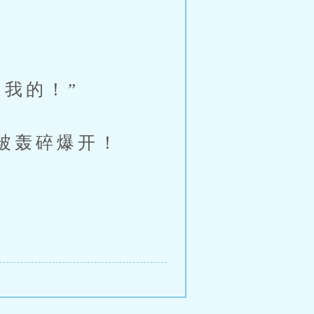
我的！”
被轰碎爆开！