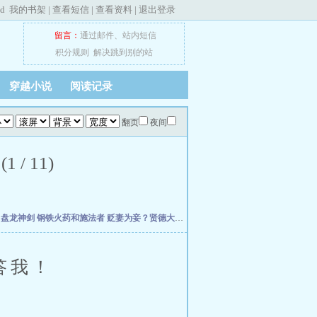
ed
我的书架
|
查看短信
|
查看资料
|
退出登录
留言：
通过邮件
、
站内短信
积分规则
解决跳到别的站
穿越小说
阅读记录
翻页
夜间
/ 11)
主
盘龙神剑
钢铁火药和施法者
贬妻为妾？贤德大妇她掀桌了
小丧尸找脑子找到七零后
答我！