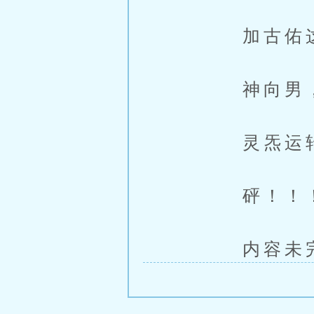
加古佑这老
神向男，克
灵炁运转，
砰！！
内容未完，