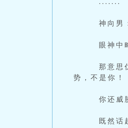
.......
神向男：
眼神中略带
那意思仿佛
势，不是你！
你还威胁
既然话赶话