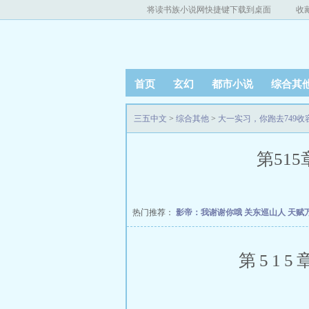
将读书族小说网快捷键下载到桌面
收
首页
玄幻
都市小说
综合其
三五中文
>
综合其他
>
大一实习，你跑去749收
第515
热门推荐：
影帝：我谢谢你哦
关东巡山人
天赋
第515章