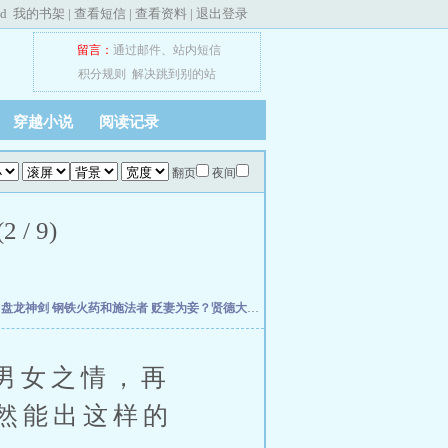
ed
我的书架
|
查看短信
|
查看资料
|
退出登录
留言：
通过邮件
、
站内短信
积分规则
解决跳到别的站
穿越小说
阅读记录
翻页
夜间
/ 9)
主
盘龙神剑
钢铁火药和施法者
贬妻为妾？贤德大妇她掀桌了
柯学：曹贼竟是我自己
小
男女之情，再
然能出这样的