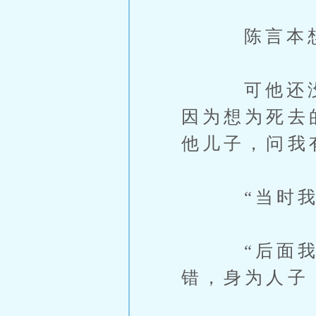
陈言本想一
可他还没开
因为想为死去
他儿子，问我
“当时我犹
“后面我回
错，身为人子