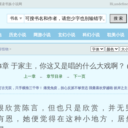
Hi,
undefin
藏读书族小说网
搜 索
书名
他
历史小说
网游小说
玄幻小说
科幻小说
耽美小说
容怪物
>
4章 于家主，你这又是唱的什么大戏啊？ (2 
上一章
章节目录
下一页
←
→
万古无双，只手横推三千帝！
痛觉免疫，担心反派不够变态
我最喜欢穿越啦
彼岸之
赏陈言，但也只是欣赏，并无
有恩，她便觉得在这种小地方，居