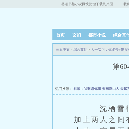
将读书族小说网快捷键下载到桌面
收
首页
玄幻
都市小说
综合其
三五中文
>
综合其他
>
大一实习，你跑去749收
第60
热门推荐：
影帝：我谢谢你哦
关东巡山人
天赋
沈栖雪很欣
加上两人之间