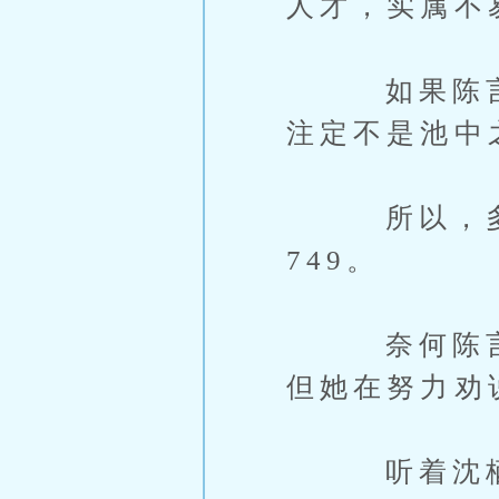
人才，实属不
如果陈言有
注定不是池中
所以，多次
749。
奈何陈言好
但她在努力劝
听着沈栖