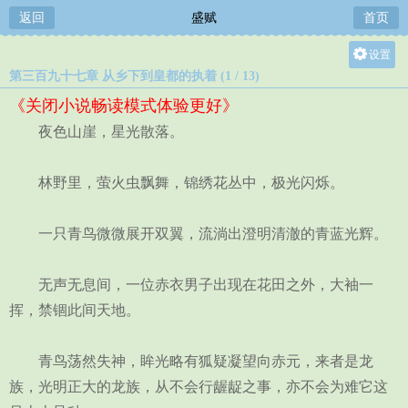
返回
盛赋
首页
设置
第三百九十七章 从乡下到皇都的执着 (1 / 13)
关灯
《关闭小说畅读模式体验更好》
大
夜色山崖，星光散落。
中
小
林野里，萤火虫飘舞，锦绣花丛中，极光闪烁。
一只青鸟微微展开双翼，流淌出澄明清澈的青蓝光辉。
无声无息间，一位赤衣男子出现在花田之外，大袖一
挥，禁锢此间天地。
青鸟荡然失神，眸光略有狐疑凝望向赤元，来者是龙
族，光明正大的龙族，从不会行龌龊之事，亦不会为难它这