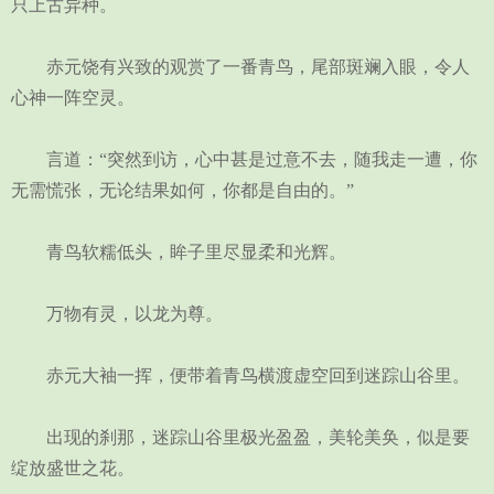
只上古异种。
赤元饶有兴致的观赏了一番青鸟，尾部斑斓入眼，令人
心神一阵空灵。
言道：“突然到访，心中甚是过意不去，随我走一遭，你
无需慌张，无论结果如何，你都是自由的。”
青鸟软糯低头，眸子里尽显柔和光辉。
万物有灵，以龙为尊。
赤元大袖一挥，便带着青鸟横渡虚空回到迷踪山谷里。
出现的刹那，迷踪山谷里极光盈盈，美轮美奂，似是要
绽放盛世之花。