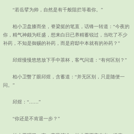
“若岳擘为帅，自然是有千般阻拦等着你。”
柏小卫盘膝而坐，脊梁挺的笔直，话锋一转道：“今夜的
你，精气神颇为旺盛，想来白日已养精蓄锐过，当吃了不少
补药，不知是御赐的补药，而是府邸中本就有的补药？”
邱煜慢慢悠悠放下手中茶杯，客气问道：“有何区别？”
柏小卫瞥了眼邱煜，含蓄道：“并无区别，只是随便一
问。”
邱煜：“……”
“你还是不肯退一步？”