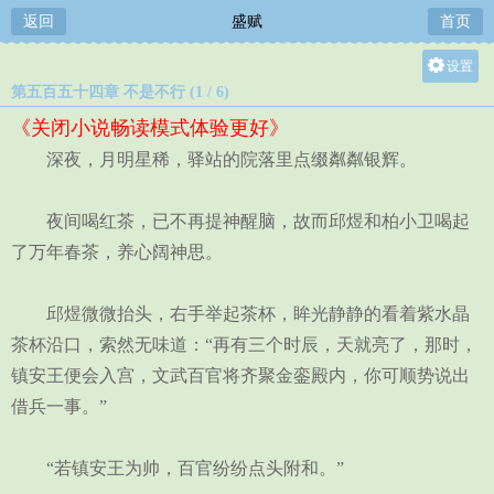
返回
盛赋
首页
设置
第五百五十四章 不是不行 (1 / 6)
关灯
《关闭小说畅读模式体验更好》
大
深夜，月明星稀，驿站的院落里点缀粼粼银辉。
中
小
夜间喝红茶，已不再提神醒脑，故而邱煜和柏小卫喝起
了万年春茶，养心阔神思。
邱煜微微抬头，右手举起茶杯，眸光静静的看着紫水晶
茶杯沿口，索然无味道：“再有三个时辰，天就亮了，那时，
镇安王便会入宫，文武百官将齐聚金銮殿内，你可顺势说出
借兵一事。”
“若镇安王为帅，百官纷纷点头附和。”