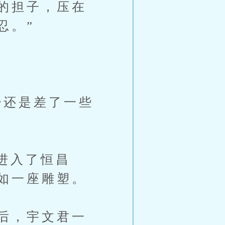
的担子，压在
忍。”
还是差了一些
进入了恒昌
如一座雕塑。
后，宇文君一