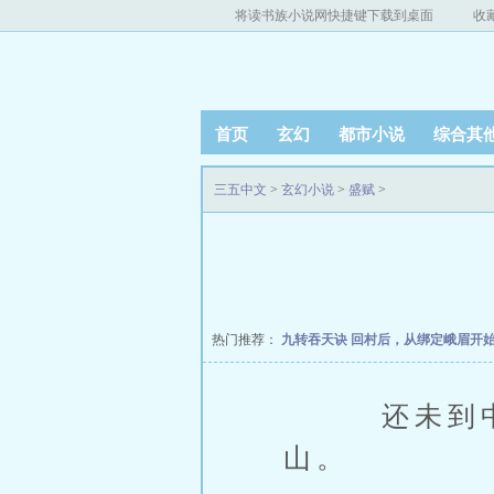
将读书族小说网快捷键下载到桌面
收
首页
玄幻
都市小说
综合其
三五中文
>
玄幻小说
>
盛赋
>
热门推荐：
九转吞天诀
回村后，从绑定峨眉开
还未到中午
山。