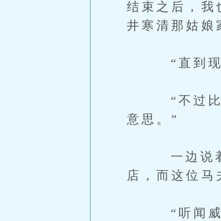
结束之后，我
井寒清那姑娘
“直到现在
“不过比起
意思。”
一边说着，
店，而这位马
“听闻威远