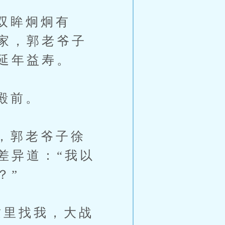
双眸炯炯有
家，郭老爷子
延年益寿。
殿前。
，郭老爷子徐
差异道：“我以
？”
里找我，大战