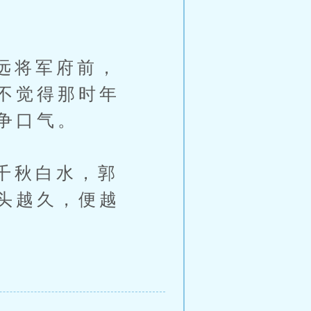
远将军府前，
不觉得那时年
争口气。
千秋白水，郭
头越久，便越