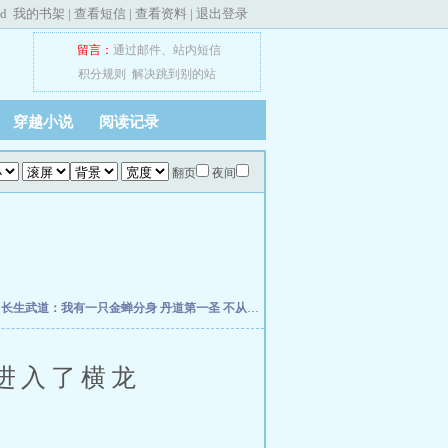
ed
我的书架
|
查看短信
|
查看资料
|
退出登录
留言：
通过邮件
、
站内短信
积分规则
解决跳到别的站
穿越小说
阅读记录
翻页
夜间
朽
长生武道：我有一只金蝉分身
丹道第一圣
不从圣
诡秘：给愚者先生提前刷了逼格
修
进入了横龙