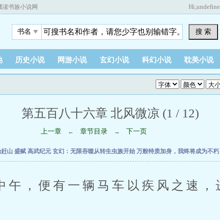
Hi,
undefin
藏读书族小说网
搜 索
书名
他
历史小说
网游小说
玄幻小说
科幻小说
耽美小说
第五百八十六章 北风微凉 (1 / 12)
上一章
章节目录
下一页
←
→
始赶山
盛赋
高武纪元
玄幻：无限吞噬从转生虫族开始
万般特质加身，我终将成为不
，便有一辆马车以疾风之速，