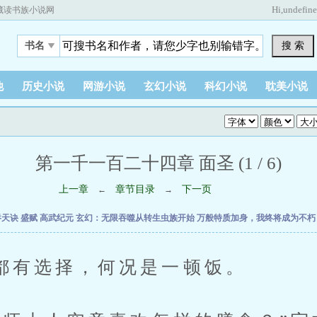
Hi,
undefin
藏读书族小说网
搜 索
书名
他
历史小说
网游小说
玄幻小说
科幻小说
耽美小说
第一千一百二十四章 面圣 (1 / 6)
上一章
章节目录
下一页
←
→
吞天诀
盛赋
高武纪元
玄幻：无限吞噬从转生虫族开始
万般特质加身，我终将成为不
选择，何况是一顿饭。