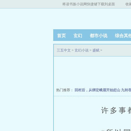
将读书族小说网快捷键下载到桌面
收
首页
玄幻
都市小说
综合其
三五中文
>
玄幻小说
>
盛赋
>
热门推荐：
回村后，从绑定峨眉开始赶山
九转
许多事都有