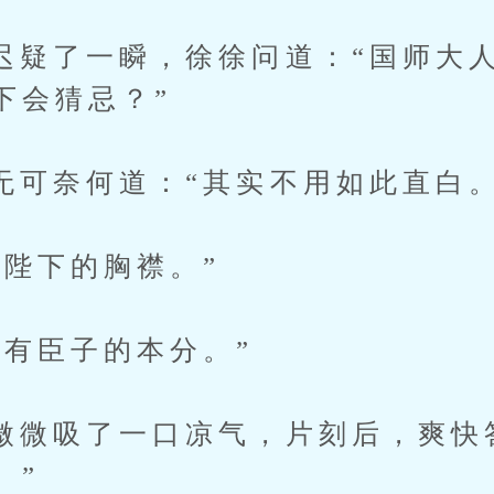
了一瞬，徐徐问道：“国师大人
下会猜忌？”
奈何道：“其实不用如此直白。
下的胸襟。”
臣子的本分。”
吸了一口凉气，片刻后，爽快答
。”