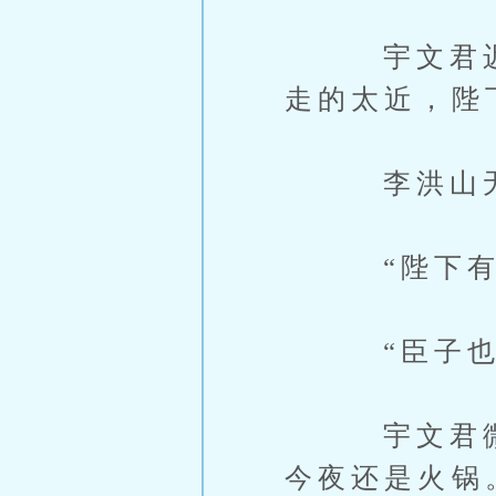
宇文君迟疑
走的太近，陛
李洪山无可
“陛下有陛
“臣子也有
宇文君微微
今夜还是火锅