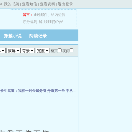
ed
我的书架
|
查看短信
|
查看资料
|
退出登录
留言：
通过邮件
、
站内短信
积分规则
解决跳到别的站
穿越小说
阅读记录
翻页
夜间
朽
长生武道：我有一只金蝉分身
丹道第一圣
不从圣
诡秘：给愚者先生提前刷了逼格
修