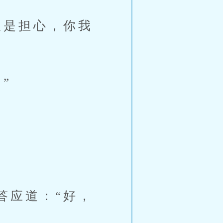
是担心，你我
”
应道：“好，