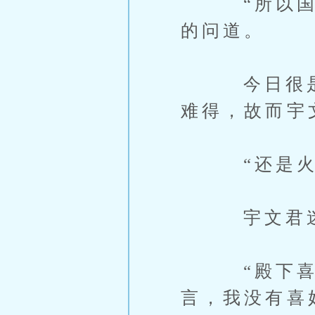
“所以国师
的问道。
今日很是尽
难得，故而宇
“还是火锅
宇文君迷茫
“殿下喜欢
言，我没有喜