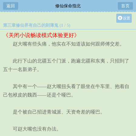
返回
修仙保命指北
首页
设置
第三章修仙界有自己的刻薄鬼 (1 / 5)
关灯
《关闭小说畅读模式体验更好》
大
赵大嘴有些头痛，他实在不知道该如何跟师傅交差。
中
小
此行下山的北疆五个门派，跑遍北疆和东夷，只招到了
五十一名新弟子。
其中有一个——赵大嘴扭头看了眼坐在牛车里、抱着自
己包袱皮的魏西——还是个哑巴。
是个被自己招进青城派、天资奇差的哑巴。
可赵大嘴也没有办法。