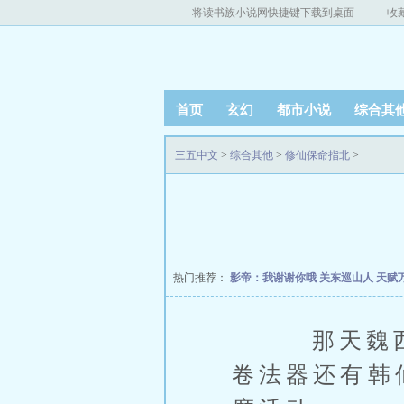
将读书族小说网快捷键下载到桌面
收
首页
玄幻
都市小说
综合其
三五中文
>
综合其他
>
修仙保命指北
>
热门推荐：
影帝：我谢谢你哦
关东巡山人
天赋
那天魏西从
卷法器还有韩