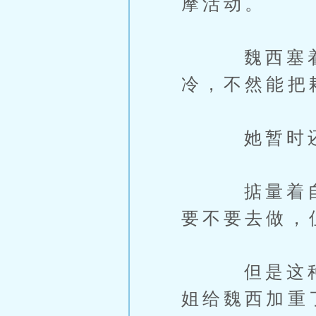
摩活动。
魏西塞着乾
冷，不然能把
她暂时还不
掂量着自己
要不要去做，
但是这种渴望
姐给魏西加重