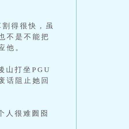
割得很快，虽
也不是不能把
应他。
山打坐PGU
废话阻止她回
个人很难囫囵