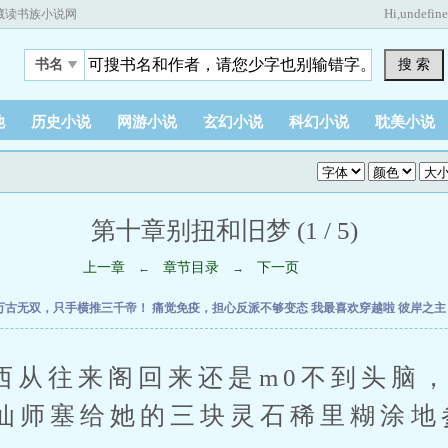
Hi,
undefin
藏读书族小说网
搜 索
书名
他
历史小说
网游小说
玄幻小说
科幻小说
耽美小说
第十章别扭和旧梦 (1 / 5)
上一章
章节目录
下一页
←
→
万古无双，只手横推三千帝！
痛觉免疫，担心反派不够变态
我最喜欢穿越啦
彼岸之
往来阁回来还是m0不到头脑，
仙师塞给她的三块灵石稀里糊涂地