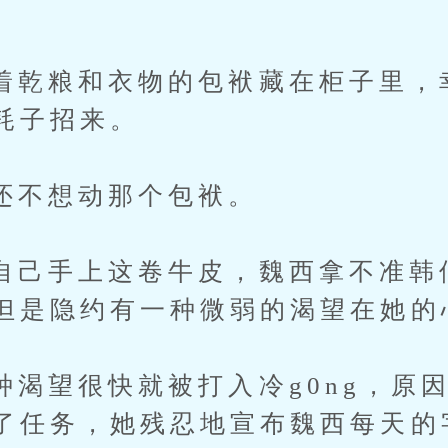
粮和衣物的包袱藏在柜子里，
耗子招来。
想动那个包袱。
手上这卷牛皮，魏西拿不准韩
但是隐约有一种微弱的渴望在她的
很快就被打入冷g0ng，原因
了任务，她残忍地宣布魏西每天的