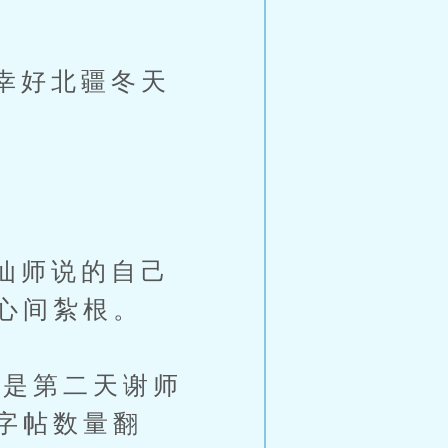
幸好北疆冬天
仙师说的自己
心间紮根。
是第二天谢师
字帖数量翻