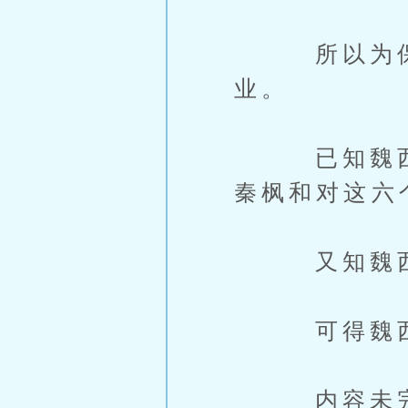
所以为保小
业。
已知魏西的
秦枫和对这六
又知魏西如
可得魏西必
内容未完，