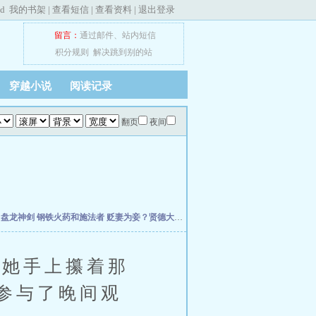
ed
我的书架
|
查看短信
|
查看资料
|
退出登录
留言：
通过邮件
、
站内短信
积分规则
解决跳到别的站
穿越小说
阅读记录
翻页
夜间
主
盘龙神剑
钢铁火药和施法者
贬妻为妾？贤德大妇她掀桌了
柯学：曹贼竟是我自己
天
她手上攥着那
参与了晚间观