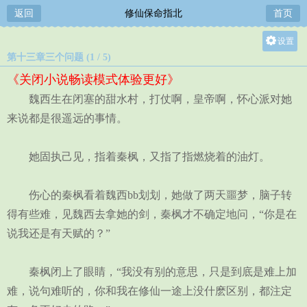
返回
修仙保命指北
首页
设置
第十三章三个问题 (1 / 5)
关灯
《关闭小说畅读模式体验更好》
大
魏西生在闭塞的甜水村，打仗啊，皇帝啊，怀心派对她
中
来说都是很遥远的事情。
小
她固执己见，指着秦枫，又指了指燃烧着的油灯。
伤心的秦枫看着魏西bb划划，她做了两天噩梦，脑子转
得有些难，见魏西去拿她的剑，秦枫才不确定地问，“你是在
说我还是有天赋的？”
秦枫闭上了眼睛，“我没有别的意思，只是到底是难上加
难，说句难听的，你和我在修仙一途上没什麽区别，都注定