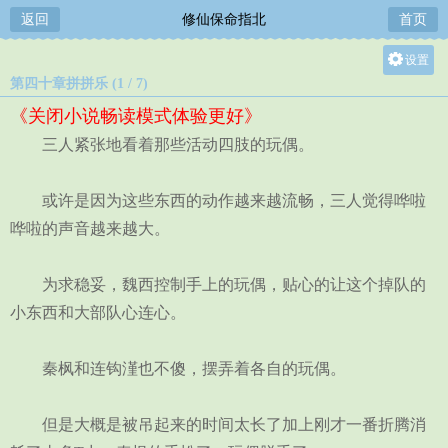
返回
修仙保命指北
首页
设置
第四十章拼拼乐 (1 / 7)
关灯
《关闭小说畅读模式体验更好》
大
三人紧张地看着那些活动四肢的玩偶。
中
小
或许是因为这些东西的动作越来越流畅，三人觉得哗啦
哗啦的声音越来越大。
为求稳妥，魏西控制手上的玩偶，贴心的让这个掉队的
小东西和大部队心连心。
秦枫和连钩漌也不傻，摆弄着各自的玩偶。
但是大概是被吊起来的时间太长了加上刚才一番折腾消