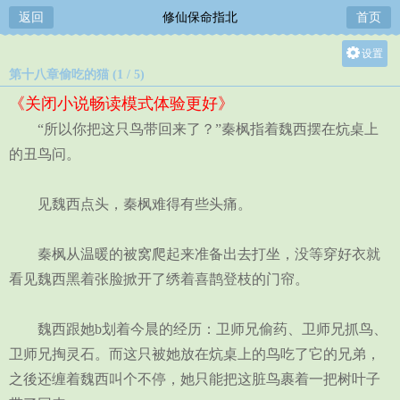
返回
修仙保命指北
首页
设置
第十八章偷吃的猫 (1 / 5)
关灯
《关闭小说畅读模式体验更好》
大
“所以你把这只鸟带回来了？”秦枫指着魏西摆在炕桌上
中
的丑鸟问。
小
见魏西点头，秦枫难得有些头痛。
秦枫从温暖的被窝爬起来准备出去打坐，没等穿好衣就
看见魏西黑着张脸掀开了绣着喜鹊登枝的门帘。
魏西跟她b划着今晨的经历：卫师兄偷药、卫师兄抓鸟、
卫师兄掏灵石。而这只被她放在炕桌上的鸟吃了它的兄弟，
之後还缠着魏西叫个不停，她只能把这脏鸟裹着一把树叶子