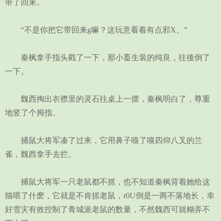
带了回来。
“不是你把它带回来g嘛？这玩意看着有点邪X。”
秦枫拿手指头戳了一下，那小畜生装的纯良，往後倒了
一下。
魏西掏出衣襟里的灵石往桌上一摆，秦枫明白了，尊重
地竖了个拇指。
捕鼠大将军凑了过来，它用鼻子嗅了嗅四仰八叉的兰
雀，魏西拿手去拦。
捕鼠大将军一只老鼠都不抓，也不知道秦枫背着她给这
猫喂了什麽，它就是不肯抓老鼠，r0U倒是一两不落地长，幸
好雪灾有效控制了青城派老鼠的数量，不然魏西可就糊弄不