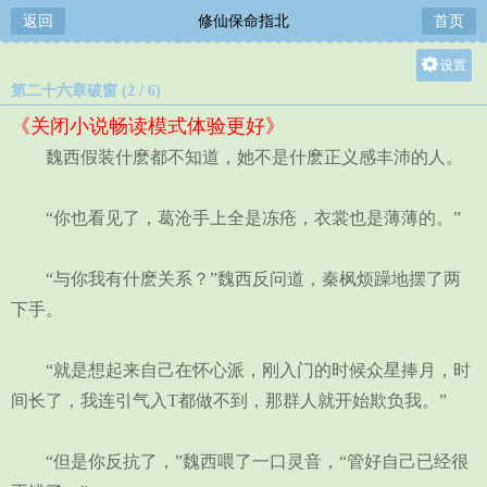
返回
修仙保命指北
首页
设置
第二十六章破窗 (2 / 6)
关灯
《关闭小说畅读模式体验更好》
大
魏西假装什麽都不知道，她不是什麽正义感丰沛的人。
中
小
“你也看见了，葛沧手上全是冻疮，衣裳也是薄薄的。”
“与你我有什麽关系？”魏西反问道，秦枫烦躁地摆了两
下手。
“就是想起来自己在怀心派，刚入门的时候众星捧月，时
间长了，我连引气入T都做不到，那群人就开始欺负我。”
“但是你反抗了，”魏西喂了一口灵音，“管好自己已经很