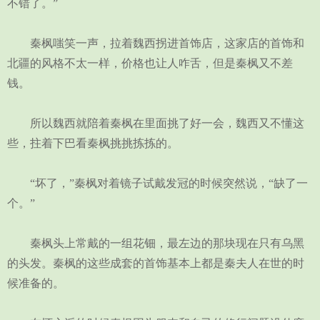
不错了。”
秦枫嗤笑一声，拉着魏西拐进首饰店，这家店的首饰和
北疆的风格不太一样，价格也让人咋舌，但是秦枫又不差
钱。
所以魏西就陪着秦枫在里面挑了好一会，魏西又不懂这
些，拄着下巴看秦枫挑挑拣拣的。
“坏了，”秦枫对着镜子试戴发冠的时候突然说，“缺了一
个。”
秦枫头上常戴的一组花钿，最左边的那块现在只有乌黑
的头发。秦枫的这些成套的首饰基本上都是秦夫人在世的时
候准备的。