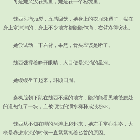
可是她又没在抓鱼，她是在一个秘境里。
魏西头痛yu裂，五感回笼，她身上的衣服Sh透了，黏在
身上寒津津的，身上不少地方都隐隐作痛，右臂疼得突出。
她尝试动一下右臂，果然，骨头应该是断了。
魏西强撑着睁开眼睛，入目便是流淌的星河。
她缓缓坐了起来，环顾四周。
秦枫脸朝下趴在魏西不远的地方，隐约能看见她後腰处
的道袍红了一块，血被倾泄的湖水稀释成淡粉sE。
魏西从不知在哪的河滩上爬起来，她左手掌心生疼，大
概是卷进水流的时候一直紧紧抓着匕首的原因。