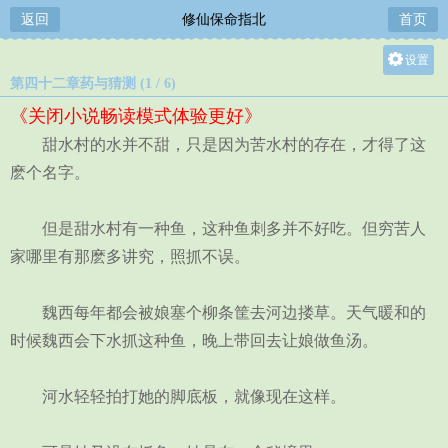
返回
修仙保命指北
首页
设置
第四十二章药与猜测 (1 / 6)
关灯
《关闭小说畅读模式体验更好》
大
甜水村的水并不甜，只是因为苦水村的存在，才得了这
中
麽个名字。
小
但是甜水村有一种鱼，这种鱼刺多并不好吃。但穷苦人
家哪里有那麽多讲究，照抓不误。
魏西每年都会被娘塞个柳条筐去河边搂草。天气暖和的
时候魏西会下水抓这种鱼，晚上带回去让娘做鱼汤。
河水轻轻拍打她的脚底板，就像现在这样。