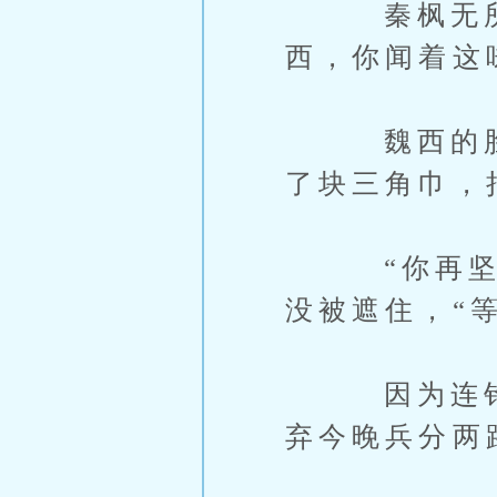
秦枫无所谓
西，你闻着这
魏西的脸在
了块三角巾，
“你再坚持
没被遮住，“
因为连钩漌
弃今晚兵分两