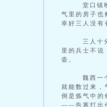
堂口镇晚上
气里的房子也
幸好三人没有
三人十分警
里的兵士不说
壶。
魏西一个炼
就能数过来，
倒是炼气中的
——告寒打出