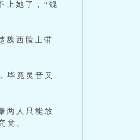
上她了，“魏
楚魏西脸上带
，毕竟灵音又
秦两人只能放
究竟。