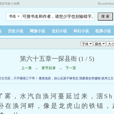
Hi,
undefin
藏读书族小说网
搜 索
书名
他
历史小说
网游小说
玄幻小说
科幻小说
耽美小说
第六十五章一探县衙 (1 / 5)
上一章
章节目录
下一页
←
→
万古无双，只手横推三千帝！
痛觉免疫，担心反派不够变态
我最喜欢穿越啦
彼岸之
，水汽自涣河蔓延过来，洇Sh
卧在涣河畔，像是龙虎山的铁锚，