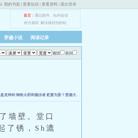
ed
我的书架
|
查看短信
|
查看资料
|
退出登录
留言：
通过邮件
、
站内短信
积分规则
解决跳到别的站
穿越小说
阅读记录
翻页
夜间
主
盘龙神剑
钢铁火药和施法者
贬妻为妾？贤德大妇她掀桌了
小丧尸找脑子找到七零后
了墙壁。堂口
起了锈，Sh漉