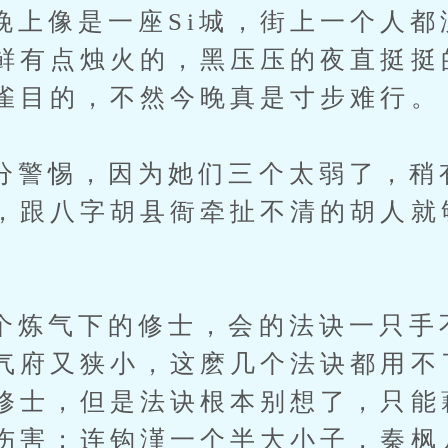
像是一座Si城，街上一个人都
鲜有点烛火的，黑压压的夜直挺挺
雀目的，不然今晚真是寸步难行。
惕，因为她们三个太弱了，稍
，跟八字胡县衙牵扯不清的胡人就
气下的修士，会的法诀一只手
气府又狭小，这麽几个法诀都用不
修士，但是法诀根本别想了，只能
伤害；连钩漌一个半大小子，秦枫