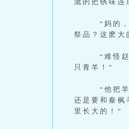
漉的把锈味连
“妈的，这
祭品？这麽大
“难怪赵大
只青羊！”
“他把羊血
还是要和秦枫
里长大的！”