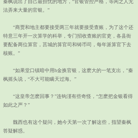
秦枫说出了自己最担忧的地方，“官银管控严格，等闲之人无
法弄来大量的官银。”
“商贾和地主都要接受两三年就要接受查账，为了这个还
特意三年开一次算学的科举，专门招收查账的官吏，各县衙
要配备两位算官，莒城的算官司和铸币司，每年派算官下去
核账。”
“如果堂口镇暗中用h金换官银，这麽大的一笔支出，”秦
枫摇头说，“不大可能瞒天过海。”
“这皇帝怎麽回事？”连钩漌有些奇怪，“怎麽把金银看得
如此之严？”
魏西也有这个疑问，她今天第一次了解这些，指望秦枫
答疑解惑。