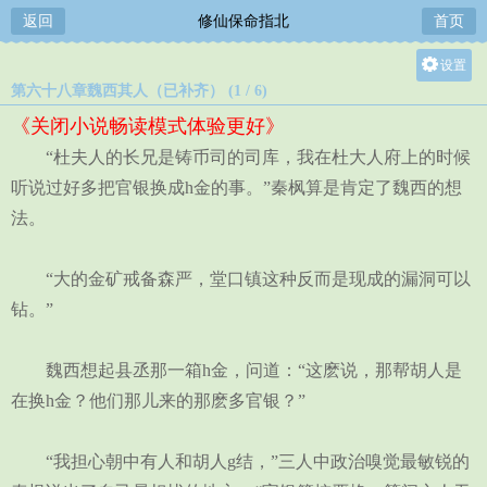
返回
修仙保命指北
首页
设置
第六十八章魏西其人（已补齐） (1 / 6)
关灯
《关闭小说畅读模式体验更好》
大
“杜夫人的长兄是铸币司的司库，我在杜大人府上的时候
中
听说过好多把官银换成h金的事。”秦枫算是肯定了魏西的想
小
法。
“大的金矿戒备森严，堂口镇这种反而是现成的漏洞可以
钻。”
魏西想起县丞那一箱h金，问道：“这麽说，那帮胡人是
在换h金？他们那儿来的那麽多官银？”
“我担心朝中有人和胡人g结，”三人中政治嗅觉最敏锐的