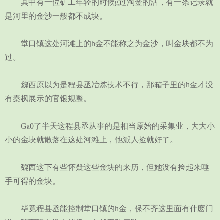
其中有一位矿工年轻的时候g过淘金的活，有一条记录就
是河里的金沙一般都不成块。
堂口镇这处河滩上的h金不能称之为金沙，叫金块都不为
过。
魏西原以为是程县丞冶炼技术不行，那箱子里的h金才没
有秦枫展示的官银规整。
Ga0了半天这程县丞从事的是相当原始的采集业，大大小
小的金块就散落在这处河滩上，他派人捡就好了。
魏西这下有些怀疑这些金块的来历，但她没有捡起来唾
手可得的金块。
毕竟程县丞能控制堂口镇的h金，保不齐这里面有什麽门