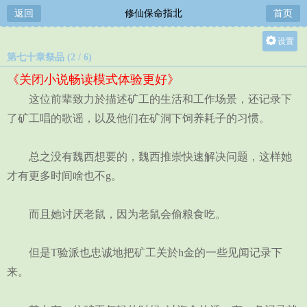
返回
修仙保命指北
首页
设置
第七十章祭品 (2 / 6)
关灯
《关闭小说畅读模式体验更好》
大
这位前辈致力於描述矿工的生活和工作场景，还记录下
中
了矿工唱的歌谣，以及他们在矿洞下饲养耗子的习惯。
小
总之没有魏西想要的，魏西推崇快速解决问题，这样她
才有更多时间啥也不g。
而且她讨厌老鼠，因为老鼠会偷粮食吃。
但是T验派也忠诚地把矿工关於h金的一些见闻记录下
来。