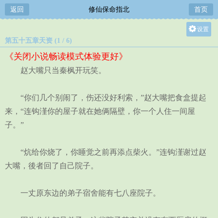
返回
修仙保命指北
首页
设置
第五十五章天资 (1 / 6)
关灯
《关闭小说畅读模式体验更好》
大
赵大嘴只当秦枫开玩笑。
中
小
“你们几个别闹了，伤还没好利索，”赵大嘴把食盒提起
来，“连钩漌你的屋子就在她俩隔壁，你一个人住一间屋
子。”
“炕给你烧了，你睡觉之前再添点柴火。”连钩漌谢过赵
大嘴，後者回了自己院子。
一丈原东边的弟子宿舍能有七八座院子。