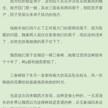
因为住的都是弟子，这些院子其实并没有东西厢房的概
念。除开院门那一侧，其余三面各有两间屋子，朝院里开窗
户，院子里留出来弟子练功的地方。
钱粮丰他们四个占了正对着大门的那两间屋子。因为取
暖的问题，魏秦两人就住在靠着他们的屋子，现在连钩漌来
了，自然也挨着她俩的屋子住下了。
魏西她们屋子这侧还一棵三春树，她看过觉得这树能有
个十年了，树g都有她那麽粗了。
三春树除了冬天一直都有碗大的花朵坠在枝头，风一吹
蜷曲的花瓣纷纷扬扬挽留匆匆的时光。
也是这次回来魏西才发现，这树是修士种的，一丈原漫
长的冬季让魏西以为这棵树就是普通的树，从宝象城回来这