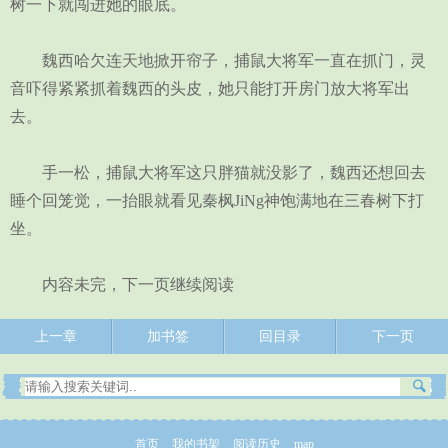
树一下就闯进她的眼底。
魏西哈欠连天地掀开帘子，捕鼠大将军一直在抓门，灵
音吓得紧紧抓着魏西的头皮，她只能打开房门放大将军出
去。
手一松，捕鼠大将军这只胖猫就没影了，魏西还想回去
睡个回笼觉，一抬眼就看见秦枫JiNg神饱满地在三春树下打
坐。
内容未完，下一页继续阅读
上一章
加书签
回目录
下一页
首页
我的书架
阅读历史
map