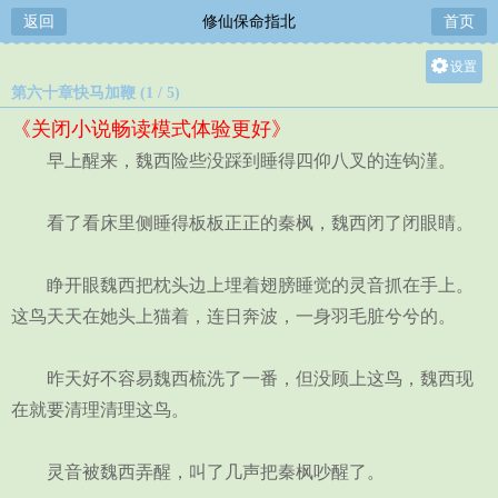
返回
修仙保命指北
首页
设置
第六十章快马加鞭 (1 / 5)
关灯
《关闭小说畅读模式体验更好》
大
早上醒来，魏西险些没踩到睡得四仰八叉的连钩漌。
中
小
看了看床里侧睡得板板正正的秦枫，魏西闭了闭眼睛。
睁开眼魏西把枕头边上埋着翅膀睡觉的灵音抓在手上。
这鸟天天在她头上猫着，连日奔波，一身羽毛脏兮兮的。
昨天好不容易魏西梳洗了一番，但没顾上这鸟，魏西现
在就要清理清理这鸟。
灵音被魏西弄醒，叫了几声把秦枫吵醒了。