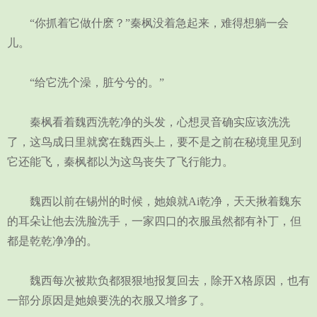
“你抓着它做什麽？”秦枫没着急起来，难得想躺一会
儿。
“给它洗个澡，脏兮兮的。”
秦枫看着魏西洗乾净的头发，心想灵音确实应该洗洗
了，这鸟成日里就窝在魏西头上，要不是之前在秘境里见到
它还能飞，秦枫都以为这鸟丧失了飞行能力。
魏西以前在锡州的时候，她娘就Ai乾净，天天揪着魏东
的耳朵让他去洗脸洗手，一家四口的衣服虽然都有补丁，但
都是乾乾净净的。
魏西每次被欺负都狠狠地报复回去，除开X格原因，也有
一部分原因是她娘要洗的衣服又增多了。