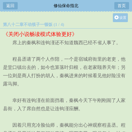
返回
修仙保命指北
首页
设置
第八十二章不动筷子一顿饭 (1 / 4)
关灯
《关闭小说畅读模式体验更好》
大
席上的秦枫和连钩漌还不知道魏西已经不省人事了。
中
小
程县丞请了两个人作陪，一个是宿城府衙里的老吏，他
是堂口镇出去的，如今也算落叶归根，在老家颐养天年；另
一位则是商人打扮的胡人，秦枫进来的时候看见他好险没有
露马脚。
幸好有连钩漌在前面挡着，秦枫今天下午刚刚闹了人家
县衙，入了席自然也是让连钩漌应酬。
因着只用充冷脸仙师，秦枫能分出心神观察程县丞。程