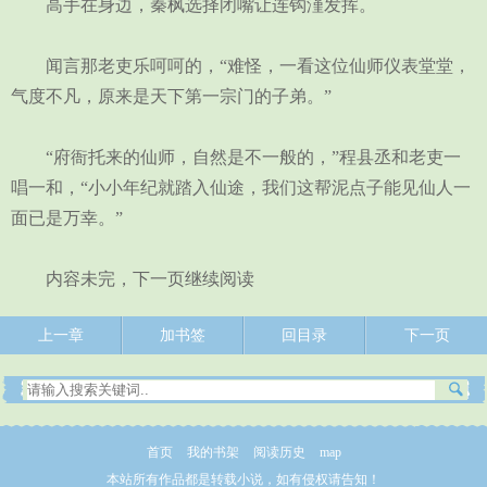
高手在身边，秦枫选择闭嘴让连钩漌发挥。
闻言那老吏乐呵呵的，“难怪，一看这位仙师仪表堂堂，
气度不凡，原来是天下第一宗门的子弟。”
“府衙托来的仙师，自然是不一般的，”程县丞和老吏一
唱一和，“小小年纪就踏入仙途，我们这帮泥点子能见仙人一
面已是万幸。”
内容未完，下一页继续阅读
上一章
加书签
回目录
下一页
首页
我的书架
阅读历史
map
本站所有作品都是转载小说，如有侵权请告知！