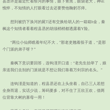
县丞许是最近忙着祭河的事情，眼下青黑，眼袋老大，神sE
憔悴，不知情的人打眼看过去还要赞他鞠躬尽瘁。
想到被扔下涣河的屍T还有交换给胡人的一箱箱h金，秦
枫这个知情者看着程县丞的胡须梢梢都透露着Y险。
“两位小仙师瞧着年纪不大，”那老吏翘着筷子道，“是那
个门派的弟子呀？”
秦枫下意识要回答，连钩漌开口道：“老先生抬举了，娘
亲送我们去别的门派就是不想让我们靠着万剑宗的名头。”
连钩漌是知道的，程县丞还在上头坐着，自己三人若想
全身而退，实话少说，筹码要多，对不住了王欣王欢，借两
位背靠大树的寡母一用！