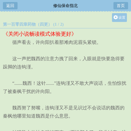
返回
修仙保命指北
首页
设置
第一百零四章药物（四更） (1 / 2)
关灯
《关闭小说畅读模式体验更好》
大
循声看去，许向阳扒着那滩肉泥眉头紧锁。
中
小
这一声把魏西的注意力拽了回来，入眼就是快要急得要
跺脚的连钩漌。
“.......魏西！这针.......”连钩漌又不敢大声说话，生怕惊扰
了被秦枫干扰的许向阳。
魏西努了努嘴，连钩漌又不是见识过不会说话的魏西的
秦枫他哪里知道魏西是什么意思。