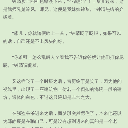
钟晴脸上的神色黯淡下來，“不说那个了，黎儿过來，这
是我师兄楚泠风。师兄，这便是我妹妹锦黎。”钟晴热络的介
绍着。
“霜儿，你就随便吟上一首，”钟晴眨了眨眼，如果可以
的话，自己还是不出风头的好。
“你谁呀，怎么乱叫人？看我不告诉你爸妈让他们打你屁
屁。”钟晴调侃着。
又这样飞了一个时辰之后，雷厉终于是笑了，因为他的
视线里，出现了一座建筑物，仿若一个倒扣的海碗一般的建
筑，通体的白色，不过这只碗却是非常之大。
在强盗爷爷进来之后，商梦琪突然愣住了，本来他还以
为邱静宸是在骗自己，可是没有想到进来的真的是一个老