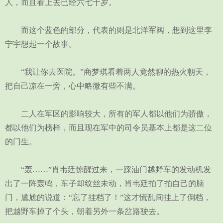
人，而且看上去已经六七十岁。
而这个蓝色的部分，代表的则是北洋军阀，想到这里李
宁宇想起一个故事。
“我让你去医院。”商梦琪看着两人竟然聊的热火朝天，
把自己凉在一旁，心中略微有些不满。
二人在军区的影响较大，所有的军人都以他们为骄傲，
都以他们为榜样，而且现在军中的司令员基本上都是这二位
的门生。
“轰……”肖韦廷惊醒过来，一踩油门越野车的发动机发
出了一阵轰鸣，车子却纹丝未动，肖韦廷拍了拍自己的脑
门，尴尬的说道：“忘了挂档了！”这才慌乱间挂上了倒档，
把越野车掉了个头，朝着另外一条岔路驶去。