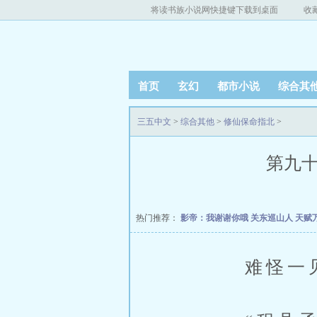
将读书族小说网快捷键下载到桌面
收
首页
玄幻
都市小说
综合其
三五中文
>
综合其他
>
修仙保命指北
>
第九十
热门推荐：
影帝：我谢谢你哦
关东巡山人
天赋
难怪一见魏