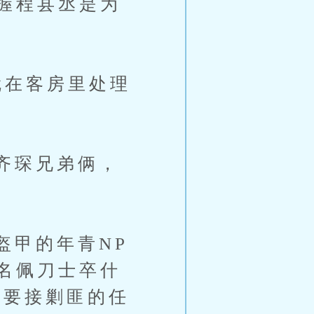
握程县丞是为
在客房里处理
齐琛兄弟俩，
甲的年青NP
名佩刀士卒什
，要接剿匪的任