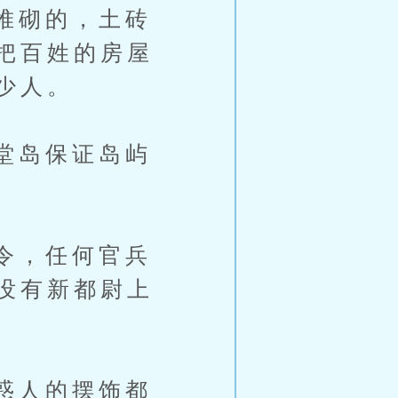
堆砌的，土砖
把百姓的房屋
少人。
堂岛保证岛屿
令，任何官兵
没有新都尉上
惑人的摆饰都