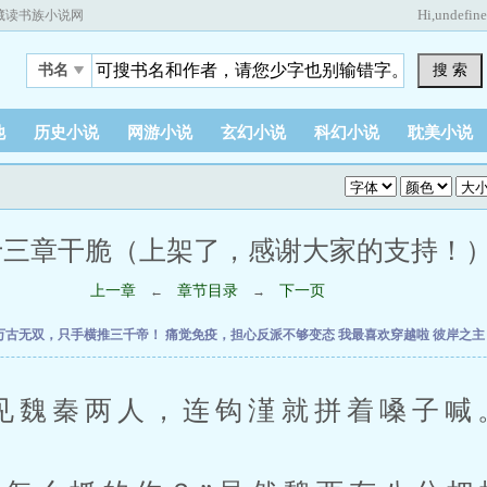
Hi,
undefin
藏读书族小说网
搜 索
书名
他
历史小说
网游小说
玄幻小说
科幻小说
耽美小说
三章干脆（上架了，感谢大家的支持！） (1 
上一章
章节目录
下一页
←
→
万古无双，只手横推三千帝！
痛觉免疫，担心反派不够变态
我最喜欢穿越啦
彼岸之
秦两人，连钩漌就拼着嗓子喊