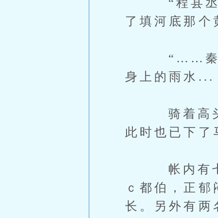
“程县丞怎
了填河底那个
“……秦枫
身上的雨水...
骑着高头大
此时也已下了
帐内有七人
ｃ都伯，正郁
长。另外有两