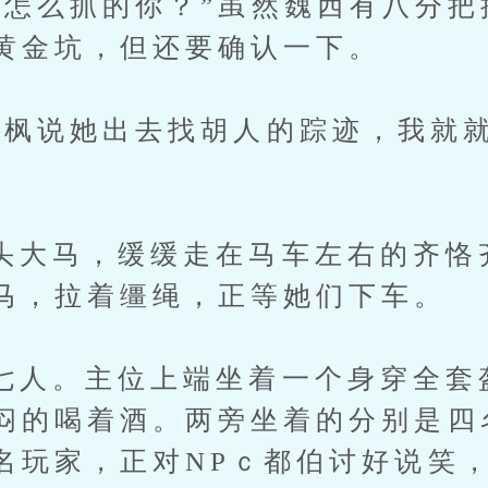
么抓的你？”虽然魏西有八分把
黄金坑，但还要确认一下。
说她出去找胡人的踪迹，我就就
马，缓缓走在马车左右的齐恪
马，拉着缰绳，正等她们下车。
。主位上端坐着一个身穿全套盔
闷的喝着酒。两旁坐着的分别是四
名玩家，正对NPｃ都伯讨好说笑