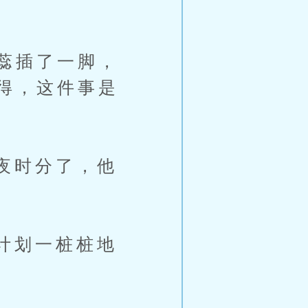
蕊插了一脚，
得，这件事是
夜时分了，他
计划一桩桩地