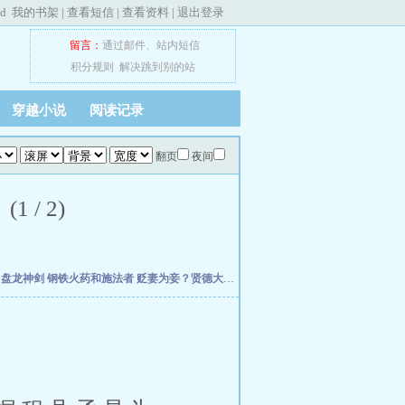
ed
我的书架
|
查看短信
|
查看资料
|
退出登录
留言：
通过邮件
、
站内短信
积分规则
解决跳到别的站
穿越小说
阅读记录
翻页
夜间
/ 2)
主
盘龙神剑
钢铁火药和施法者
贬妻为妾？贤德大妇她掀桌了
柯学：曹贼竟是我自己
小
。