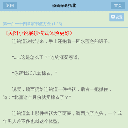
返回
修仙保命指北
首页
设置
第一百一十四章家书值万金 (1 / 3)
关灯
《关闭小说畅读模式体验更好》
大
连钩漌被拉过来，手上还抱着一匹水蓝色的缎子。
中
小
“......这是怎么了？”连钩漌疑惑道。
“你帮我试几套棉衣。”
说罢，魏西扔给连钩漌一件棉袄，后者一把抓住，
道：“北疆这个月份就卖棉衣了？”
连钩漌套上那件棉袄大了两圈，魏西点了点头，一个成
年男人差不多也就这个体型。