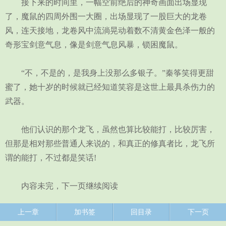
接下来的时间里，一幅空前绝后的神奇画面出场显现
了，魔鼠的四周外围一大圈，出场显现了一股巨大的龙卷
风，连天接地，龙卷风中流淌晃动着数不清黄金色泽一般的
奇形宝剑意气息，像是剑意气息风暴，锁困魔鼠。
“不，不是的，是我身上没那么多银子。”秦筝笑得更甜
蜜了，她十岁的时候就已经知道笑容是这世上最具杀伤力的
武器。
他们认识的那个龙飞，虽然也算比较能打，比较厉害，
但那是相对那些普通人来说的，和真正的修真者比，龙飞所
谓的能打，不过都是笑话!
内容未完，下一页继续阅读
上一章
加书签
回目录
下一页