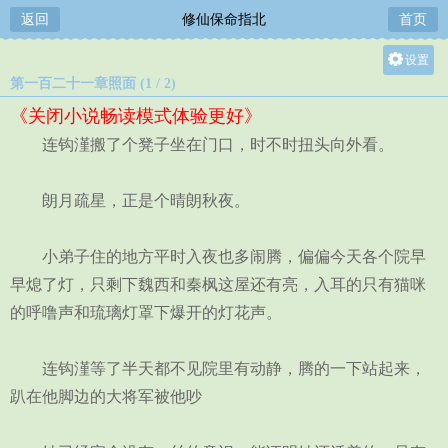
返回
修仙保命指北
首页
设置
第一百二十一章照面 (1 / 2)
关灯
《关闭小说畅读模式体验更好》
大
连钩漌搬了个凳子坐在门口，时不时扭头向外看。
中
小
朗月疏星，正是个晴朗秋夜。
小弟子住的地方平时入夜也多闹腾，偏偏今天各个院早
早熄了灯，只剩下魏西和秦枫这屋还有亮，入耳的只有猫咪
的呼噜声和琉璃灯罩下爆开的灯花声。
连钩漌等了半天都不见院里有动静，腾的一下站起来，
趴在他脚边的大将军被他吵