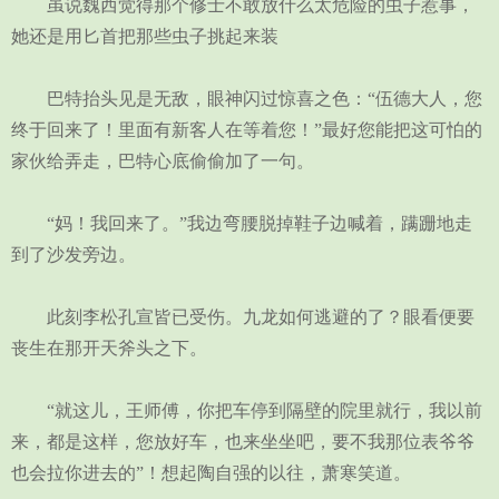
虽说魏西觉得那个修士不敢放什么太危险的虫子惹事，
她还是用匕首把那些虫子挑起来装
巴特抬头见是无敌，眼神闪过惊喜之色：“伍德大人，您
终于回来了！里面有新客人在等着您！”最好您能把这可怕的
家伙给弄走，巴特心底偷偷加了一句。
“妈！我回来了。”我边弯腰脱掉鞋子边喊着，蹒跚地走
到了沙发旁边。
此刻李松孔宣皆已受伤。九龙如何逃避的了？眼看便要
丧生在那开天斧头之下。
“就这儿，王师傅，你把车停到隔壁的院里就行，我以前
来，都是这样，您放好车，也来坐坐吧，要不我那位表爷爷
也会拉你进去的”！想起陶自强的以往，萧寒笑道。