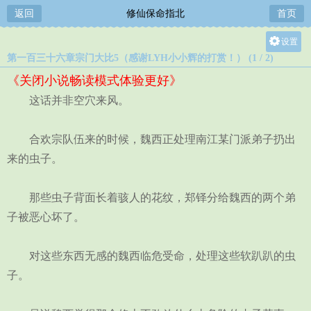
返回
修仙保命指北
首页
设置
第一百三十六章宗门大比5（感谢LYH小小辉的打赏！） (1 / 2)
关灯
《关闭小说畅读模式体验更好》
大
这话并非空穴来风。
中
小
合欢宗队伍来的时候，魏西正处理南江某门派弟子扔出
来的虫子。
那些虫子背面长着骇人的花纹，郑铎分给魏西的两个弟
子被恶心坏了。
对这些东西无感的魏西临危受命，处理这些软趴趴的虫
子。