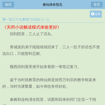
返回
修仙保命指北
首页
设置
第一百三十九章宗门大比8 (1 / 2)
关灯
《关闭小说畅读模式体验更好》
大
回到院里，三人止了话头。
中
小
青城派的弟子陆陆续续回来了，三人一肚子的话也不便
说出口，只能暂时忍耐。
魏西回到屋里便开始拿着那一堆笔记复习。
鉴于当时抓教育的韩仙师是按照万剑宗的教学框架来
的，当时功课繁重，如今倒也有些好处。
秦枫和连钩漌在院里，试图和回来的同门交流一下情