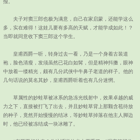
报。
夫子对窦三郎也极为满意，自己在家启蒙，还能学这么
多，实在难得！这娃儿要有多高的天赋，才能学成如此！？
当即就同意收下窦三郎这个学生。
皇甫西爵一听，转身过去一看，乃是一个身着古装道
袍，脸色清瘦，发须虽然已花白如髯，但是精神抖擞，眼神
中放着一缕精光，颇有几分武侠中牛鼻子老道的样子。他的
几句话说的莫名其妙，皇甫西爵听着也有几分迷惘。
草属性的妙蛙草被冰系的急冻光线射中，效果卓越的威
力之下，直接被打飞了出去，并且妙蛙草背上那颗含苞待放
的种子，竟然开始慢慢的结冰，等妙蛙草掉落在他主人脚边
时，他已经被冻结成一块冰雕了。