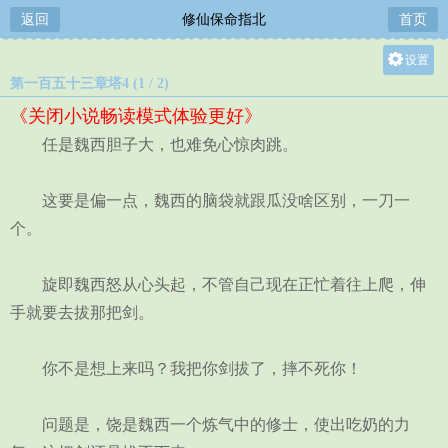
返回
修仙保命指北
首页
设置
第一百五十三章塔4 (1 / 2)
关灯
《关闭小说畅读模式体验更好》
大
任是魏西胆子大，也难免心惊肉跳。
中
小
这要是偏一点，魏西的脑袋就跟瓜没啥区别，一刀一
个。
旋即魏西怒从心头起，不管自己现在正忙着往上爬，伸
手就要去拔那把剑。
你不是想上来吗？我把你剑拔了，摔不死你！
问题是，饶是魏西一个炼气中的修士，使出吃奶的力