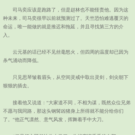
司马奕应该是跑路了，但是赵林也不能怪责他。因为这
种未来，司马奕很早以前就预测过了。天竺恐怕难逃覆灭的
命运，唯一能做的就是推迟和拖延，并且寻找第三方的介
入。
云元基的话已经不见丝毫怒火，但四周的温度却已因为
杀气涌动而降低。
只见思琴皱着眉头，从空间灵戒中取出灵剑，剑尖朝下
狠狠的插去。
接着他又说道：“大家道不同，不相为谋，既然众位兄弟
不愿与我同路，那这头钢髯凶猪身上所得就不能分给你们
了。“他正气凛然、意气风发，挥舞着手中大刀。