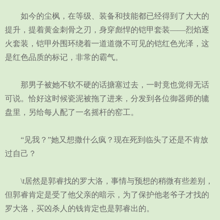
如今的尘枫，在等级、装备和技能都已经得到了大大的
提升，提着黄金刺骨之刃，身穿彪悍的铠甲套装——烈焰逐
火套装，铠甲外围环绕着一道道微不可见的铠红色光泽，这
是红色品质的标记，非常的霸气。
那男子被她不软不硬的话搪塞过去，一时竟也觉得无话
可说。恰好这时候瓷泥被拖了进来，分发到各位御器师的辘
盘里，另给每人配了一名摇杆的窑工。
“见我？”她又想撒什么疯？现在死到临头了还是不肯放
过自己？
\t居然是郭睿找的罗大洛，事情与预想的稍微有些差别，
但郭睿肯定是受了他父亲的暗示，为了保护他老爷子才找的
罗大洛，买凶杀人的钱肯定也是郭睿出的。