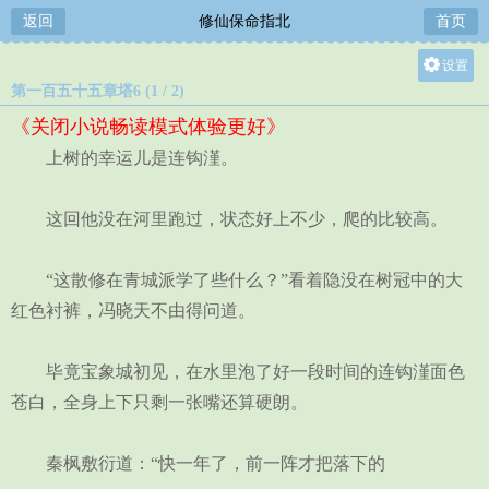
返回
修仙保命指北
首页
设置
第一百五十五章塔6 (1 / 2)
关灯
《关闭小说畅读模式体验更好》
大
上树的幸运儿是连钩漌。
中
小
这回他没在河里跑过，状态好上不少，爬的比较高。
“这散修在青城派学了些什么？”看着隐没在树冠中的大
红色衬裤，冯晓天不由得问道。
毕竟宝象城初见，在水里泡了好一段时间的连钩漌面色
苍白，全身上下只剩一张嘴还算硬朗。
秦枫敷衍道：“快一年了，前一阵才把落下的