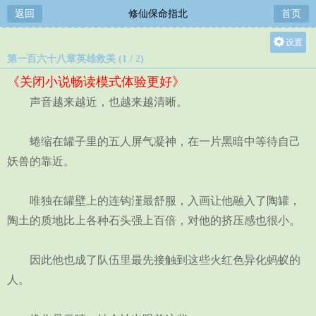
返回
修仙保命指北
首页
设置
第一百六十八章英雄救美 (1 / 2)
关灯
《关闭小说畅读模式体验更好》
大
声音越来越近，也越来越清晰。
中
小
蜷缩在罐子里的五人屏气凝神，在一片黑暗中等待自己
妖兽的靠近。
唯独在罐壁上的连钩漌最舒服，入画让他融入了陶罐，
陶土的质地比上各种石头强上百倍，对他的挤压感也很小。
因此他也成了队伍里最先接触到这些火红色异化蚂蚁的
人。