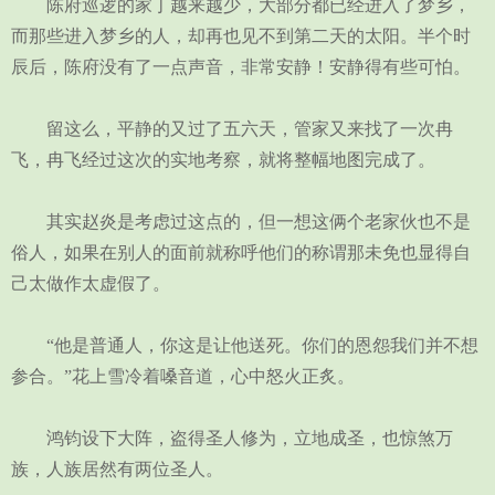
陈府巡逻的家丁越来越少，大部分都已经进入了梦乡，
而那些进入梦乡的人，却再也见不到第二天的太阳。半个时
辰后，陈府没有了一点声音，非常安静！安静得有些可怕。
留这么，平静的又过了五六天，管家又来找了一次冉
飞，冉飞经过这次的实地考察，就将整幅地图完成了。
其实赵炎是考虑过这点的，但一想这俩个老家伙也不是
俗人，如果在别人的面前就称呼他们的称谓那未免也显得自
己太做作太虚假了。
“他是普通人，你这是让他送死。你们的恩怨我们并不想
参合。”花上雪冷着嗓音道，心中怒火正炙。
鸿钧设下大阵，盗得圣人修为，立地成圣，也惊煞万
族，人族居然有两位圣人。