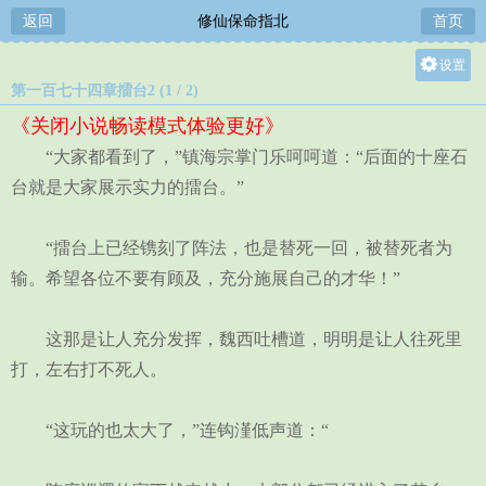
返回
修仙保命指北
首页
设置
第一百七十四章擂台2 (1 / 2)
关灯
《关闭小说畅读模式体验更好》
大
“大家都看到了，”镇海宗掌门乐呵呵道：“后面的十座石
中
台就是大家展示实力的擂台。”
小
“擂台上已经镌刻了阵法，也是替死一回，被替死者为
输。希望各位不要有顾及，充分施展自己的才华！”
这那是让人充分发挥，魏西吐槽道，明明是让人往死里
打，左右打不死人。
“这玩的也太大了，”连钩漌低声道：“