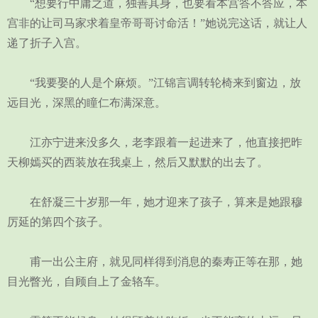
“想要行中庸之道，独善其身，也要看本宫答不答应，本
宫非的让司马家求着皇帝哥哥讨命活！”她说完这话，就让人
递了折子入宫。
“我要娶的人是个麻烦。”江锦言调转轮椅来到窗边，放
远目光，深黑的瞳仁布满深意。
江亦宁进来没多久，老李跟着一起进来了，他直接把昨
天柳嫣买的西装放在我桌上，然后又默默的出去了。
在舒凝三十岁那一年，她才迎来了孩子，算来是她跟穆
厉延的第四个孩子。
甫一出公主府，就见同样得到消息的秦寿正等在那，她
目光瞥光，自顾自上了金辂车。