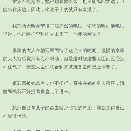
雷策不能起身，她得顾着他吃饭，也不能离的太远；只
能坐在床边，因此，坐凳子上的就只有秦湛了。
我前两天听亦宁接了江亦然的电话，依稀的听到他电话
里说，他已经把李哲雨弄出来了。他要的画呢？
李家的大人在朝廷里面待了这么长的时间，慢慢的李家
的大人就感觉到有点不对劲，但是这时候这些大臣们已经沉
不住气了，这些大臣们联合起来就准备去向皇上请罪了。
姬若离被她点名，也不扭捏，直接在她的身边落座，流
觞和桃花正好提着食盒走了进来。
想到自己拿儿子的命去赌那渺茫的希望，她就觉得自己
不配做母亲。