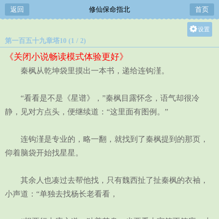
返回
修仙保命指北
首页
设置
第一百五十九章塔10 (1 / 2)
关灯
《关闭小说畅读模式体验更好》
大
秦枫从乾坤袋里摸出一本书，递给连钩漌。
中
小
“看看是不是《星谱》，”秦枫目露怀念，语气却很冷
静，见对方点头，便继续道：“这里面有图例。”
连钩漌是专业的，略一翻，就找到了秦枫提到的那页，
仰着脑袋开始找星星。
其余人也凑过去帮他找，只有魏西扯了扯秦枫的衣袖，
小声道：“单独去找杨长老看看，