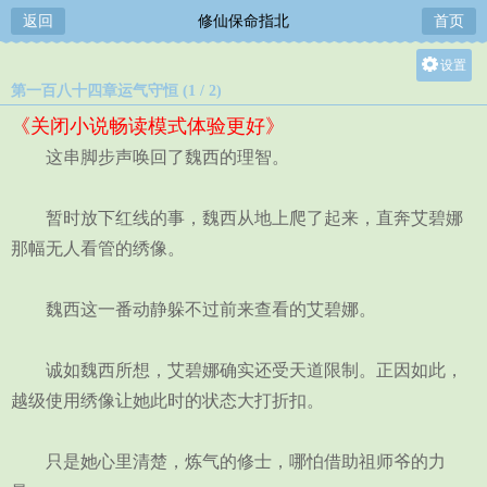
返回
修仙保命指北
首页
设置
第一百八十四章运气守恒 (1 / 2)
关灯
《关闭小说畅读模式体验更好》
大
这串脚步声唤回了魏西的理智。
中
小
暂时放下红线的事，魏西从地上爬了起来，直奔艾碧娜
那幅无人看管的绣像。
魏西这一番动静躲不过前来查看的艾碧娜。
诚如魏西所想，艾碧娜确实还受天道限制。正因如此，
越级使用绣像让她此时的状态大打折扣。
只是她心里清楚，炼气的修士，哪怕借助祖师爷的力