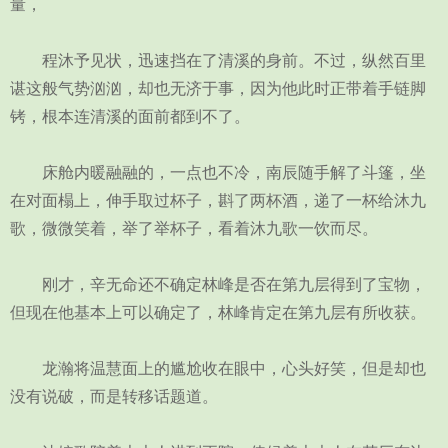
量，
程沐予见状，迅速挡在了清溪的身前。不过，纵然百里
谌这般气势汹汹，却也无济于事，因为他此时正带着手链脚
铐，根本连清溪的面前都到不了。
床舱内暖融融的，一点也不冷，南辰随手解了斗篷，坐
在对面榻上，伸手取过杯子，斟了两杯酒，递了一杯给沐九
歌，微微笑着，举了举杯子，看着沐九歌一饮而尽。
刚才，辛无命还不确定林峰是否在第九层得到了宝物，
但现在他基本上可以确定了，林峰肯定在第九层有所收获。
龙瀚将温慧面上的尴尬收在眼中，心头好笑，但是却也
没有说破，而是转移话题道。