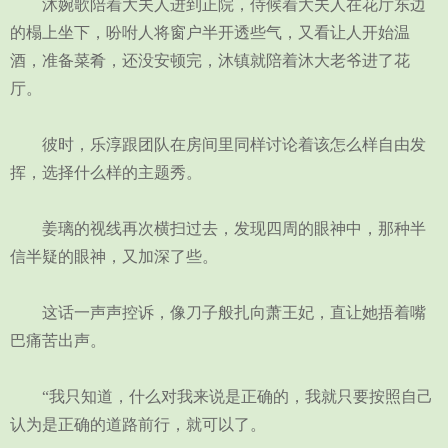
沐婉歌陪着大夫人进到正院，侍候着大夫人在花厅东边
的榻上坐下，吩咐人将窗户半开透些气，又看让人开始温
酒，准备菜肴，还没安顿完，沐镇就陪着沐大老爷进了花
厅。
彼时，乐淳跟团队在房间里同样讨论着该怎么样自由发
挥，选择什么样的主题秀。
姜璃的视线再次横扫过去，发现四周的眼神中，那种半
信半疑的眼神，又加深了些。
这话一声声控诉，像刀子般扎向萧王妃，直让她捂着嘴
巴痛苦出声。
“我只知道，什么对我来说是正确的，我就只要按照自己
认为是正确的道路前行，就可以了。