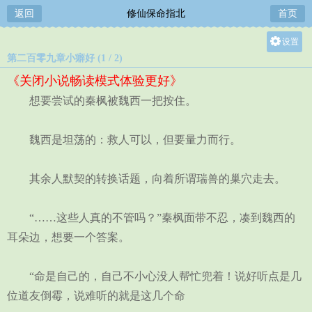
返回
修仙保命指北
首页
设置
第二百零九章小癖好 (1 / 2)
关灯
《关闭小说畅读模式体验更好》
大
想要尝试的秦枫被魏西一把按住。
中
小
魏西是坦荡的：救人可以，但要量力而行。
其余人默契的转换话题，向着所谓瑞兽的巢穴走去。
“……这些人真的不管吗？”秦枫面带不忍，凑到魏西的
耳朵边，想要一个答案。
“命是自己的，自己不小心没人帮忙兜着！说好听点是几
位道友倒霉，说难听的就是这几个命