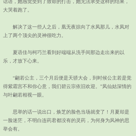
话语，她感觉受到了致命的打击，她无法承受这样的结果，
大哭着跑了。
解决了这一些人之后，凰无夜掠向了水凤那儿，水凤对
上了两个顶尖的灵神很吃力。
夏语佳与柯巧兰看到好端端从洗手间那边走出来的以
乐，才放下心来。
“翩若公主，三个月后便是天骄大会，到时候公主若是觉
得紫霜宫不和你心意，我们碧云宗依旧欢迎。”凤仙姑深情的
与叶翩若相视一眼。
思举的话一说出口，焕芝的脸色当场就变了！月夏却是
一脸迷茫，不明白连药君都没有的灵药，为何身为风神的思
举会有。