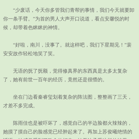
“少废话，今天你多管我们青帮的事情，我们今天就要卸
你一条手臂。”为首的男人大声开口说道，看点安馨悦的时
候，却带着色眯眯的神情。
“好啦，南川，没事了。就这样吧，我们下星期见！”裴
安安故作轻松地笑了笑。
无语的抚了抚额，觉得修真界的东西真是太多太复杂
了，她有前世一百年的经历，竟然还是很懵的。
坐在门边看秦睿玺划着复杂的阵法图，整整画了三天，
才差不多完成。
陈雨佳也是被吓坏了，感觉自己的半边脸都火辣辣的，
她摸了摸自己的脸感觉已经肿起来了。再加上苏俊曦绝情的