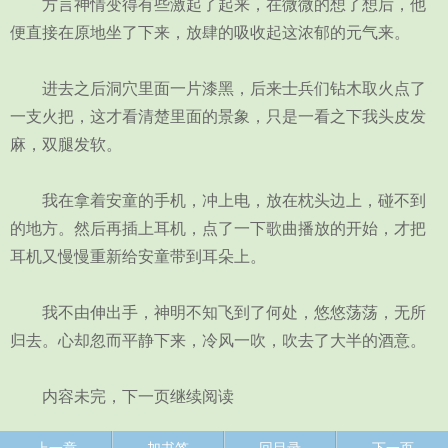
方言神情变得有些激起了起来，在微微的想了想后，他
便直接在原地坐了下来，放肆的吸收起这浓郁的元气来。
进去之后洞穴里面一片漆黑，后来士兵们钻木取火点了
一支火把，这才看清楚里面的景象，只是一看之下我头皮发
麻，双腿发软。
我在拿着安童的手机，冲上电，放在枕头边上，碰不到
的地方。然后再插上耳机，点了一下歌曲播放的开始，才把
耳机又慢慢重新给安童带到耳朵上。
我不由伸出手，神明不知飞到了何处，悠悠荡荡，无所
归去。心却忽而平静下来，冷风一吹，吹去了大半的酒意。
内容未完，下一页继续阅读