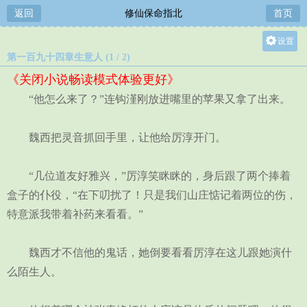
返回
修仙保命指北
首页
设置
第一百九十四章生意人 (1 / 2)
关灯
《关闭小说畅读模式体验更好》
大
“他怎么来了？”连钩漌刚放进嘴里的苹果又拿了出来。
中
小
魏西把灵音抓回手里，让他给厉淳开门。
“几位道友好雅兴，”厉淳笑眯眯的，身后跟了两个捧着
盒子的仆役，“在下叨扰了！只是我们山庄惦记着两位的伤，
特意派我带着补药来看看。”
魏西才不信他的鬼话，她倒要看看厉淳在这儿跟她演什
么陌生人。