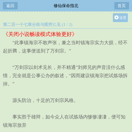
返回
修仙保命指北
首页
设置
第二百一十七章分歧与图穷匕见 (1 / 2)
关灯
《关闭小说畅读模式体验更好》
大
“此事镇海宗不敢声张，兼之当时镇海宗实力大损，经不
中
起折腾，这事便送到了万剑宗。”
小
“万剑宗以剑术见长，并不精通”刘师兄的声音没什么感
情，完全就是公事公办的叙述，“因而建议镇海宗把试炼场拆
掉。”
源头防治，十足的万剑宗风格。
事实胜于雄辩，如今众人在试炼场内惨惨凄凄，便可知
镇海宗放弃