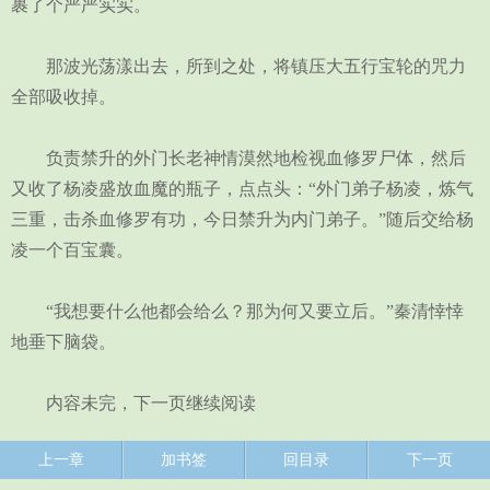
裹了个严严实实。
那波光荡漾出去，所到之处，将镇压大五行宝轮的咒力
全部吸收掉。
负责禁升的外门长老神情漠然地检视血修罗尸体，然后
又收了杨凌盛放血魔的瓶子，点点头：“外门弟子杨凌，炼气
三重，击杀血修罗有功，今日禁升为内门弟子。”随后交给杨
凌一个百宝囊。
“我想要什么他都会给么？那为何又要立后。”秦清悻悻
地垂下脑袋。
内容未完，下一页继续阅读
上一章
加书签
回目录
下一页