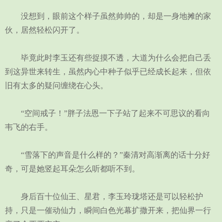
没想到，眼前这个样子虽然帅帅的，却是一身地摊的家
伙，居然轻松闪开了。
毕竟此时李玉还有些捉摸不透，大道为什么会把自己丢
到这异世来转生，虽然内心中种子似乎已经成长起来，但依
旧有太多的疑问缠绕在心头。
“空间戒子！”胖子法恩一下子站了起来不可思议的看向
韦飞的右手。
“雪落下的声音是什么样的？”秦清对高渐离的话十分好
奇，可是她竖起耳朵怎么听都听不到。
身后百十位仙王、星君，李玉玲珑塔还是可以轻松护
持，只是一催动仙力，瞬间白色光幕扩撒开来，把仙界一行