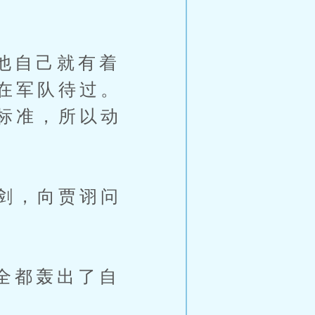
他自己就有着
在军队待过。
标准，所以动
剑，向贾诩问
全都轰出了自