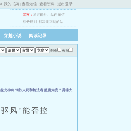
ed
我的书架
|
查看短信
|
查看资料
|
退出登录
留言：
通过邮件
、
站内短信
积分规则
解决跳到别的站
穿越小说
阅读记录
翻页
夜间
主
盘龙神剑
钢铁火药和施法者
贬妻为妾？贤德大妇她掀桌了
柯学：曹贼竟是我自己
天
驱风’能否控