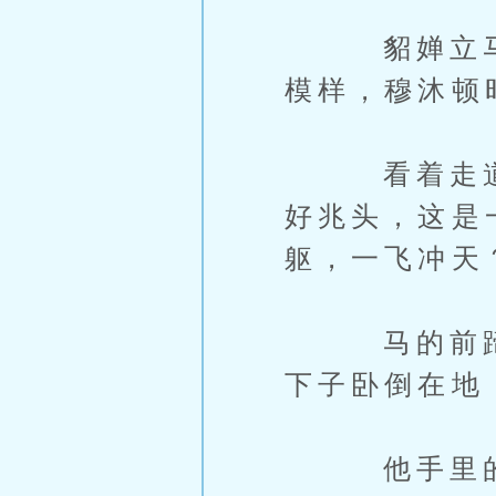
貂婵立马的
模样，穆沐顿
看着走道两
好兆头，这是
躯，一飞冲天
马的前蹄被
下子卧倒在地
他手里的帝