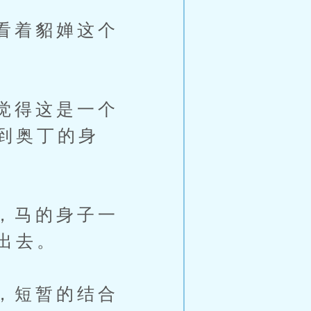
看着貂婵这个
觉得这是一个
到奥丁的身
，马的身子一
出去。
，短暂的结合