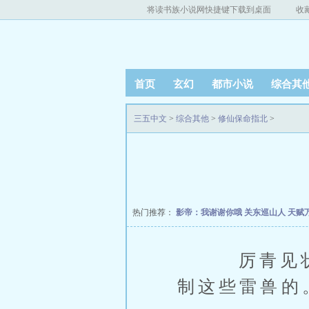
将读书族小说网快捷键下载到桌面
收
首页
玄幻
都市小说
综合其
三五中文
>
综合其他
>
修仙保命指北
>
热门推荐：
影帝：我谢谢你哦
关东巡山人
天赋
厉青见状目
制这些雷兽的