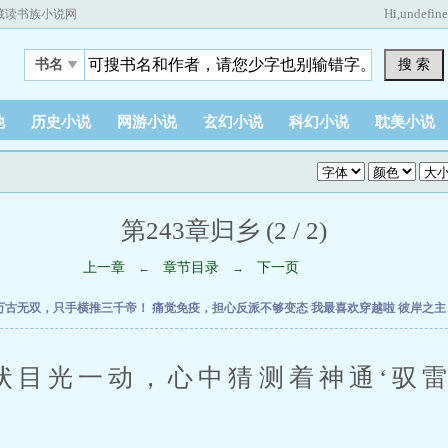
Hi,
undefin
藏读书族小说网
搜 索
书名
他
历史小说
网游小说
玄幻小说
科幻小说
耽美小说
第243章归乡 (2 / 2)
上一章
章节目录
下一页
←
→
万古无双，只手横推三千帝！
痛觉免疫，担心反派不够变态
我最喜欢穿越啦
彼岸之
光一动，心中猜测着神通‘驭雷
。