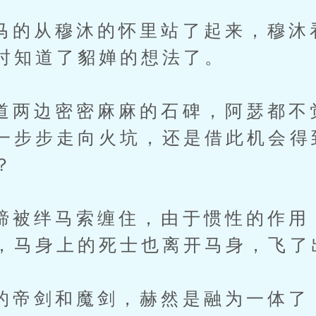
从穆沐的怀里站了起来，穆沐
时知道了貂婵的想法了。
边密密麻麻的石碑，阿瑟都不
一步步走向火坑，还是借此机会得
？
绊马索缠住，由于惯性的作用
，马身上的死士也离开马身，飞了
剑和魔剑，赫然是融为一体了