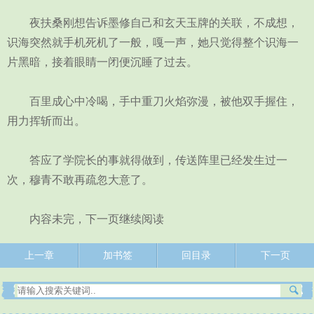
夜扶桑刚想告诉墨修自己和玄天玉牌的关联，不成想，
识海突然就手机死机了一般，嘎一声，她只觉得整个识海一
片黑暗，接着眼睛一闭便沉睡了过去。
百里成心中冷喝，手中重刀火焰弥漫，被他双手握住，
用力挥斩而出。
答应了学院长的事就得做到，传送阵里已经发生过一
次，穆青不敢再疏忽大意了。
内容未完，下一页继续阅读
上一章
加书签
回目录
下一页