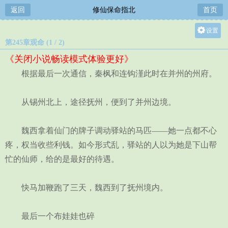
返回
修仙保命指北
首页
设置
第245章观命 (1 / 2)
关灯
《关闭小说畅读模式体验更好》
大
根据最后一次通信，秦枫和连钩漌此时在并州的州府。
中
小
从锡州北上，途径抚州，便到了并州边境。
魏西拿着仙门的牌子调动驿站的马匹——她一点都不心
疼，权当收些利钱。如今形式乱，驿站的人以为她是下山帮
忙的仙师，给的是最好的待遇。
快马加鞭跑了三天，魏西到了抚州境内。
最后一个布娃娃也碎