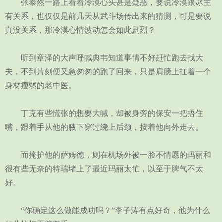
张泰然一路上看着冷漠心头甚是疑惑，要说冷漠跟冰主
有关系，也仅仅是前几天从武斗场传出来的猜测，可是要说
真没关系，那冷漠心情波动怎会如此剧烈？
听到章泽的大声呼喊典韦知道事情不好赶忙跑去找大
夫，不到片刻便又急匆匆的跑了回来，只是肩膀上扛着一个
身材瘦弱的老中医。
丁克有些慌张的想要大喊，却被身旁的保安一把捂住
嘴，跟着手从他的腋下穿过绕上后颈，按着他向外走去。
而掩护他的萨姆德，则在机场外被一脸不情愿的玛丽和
很有些无奈的特瑞堵上了最近玛丽太忙，以至于脾气不太
好。
“你确定这么做能成功吗？”李子涛有点好奇，他为什么