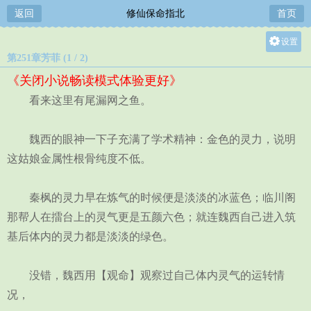
返回
修仙保命指北
首页
设置
第251章芳菲 (1 / 2)
关灯
《关闭小说畅读模式体验更好》
大
看来这里有尾漏网之鱼。
中
小
魏西的眼神一下子充满了学术精神：金色的灵力，说明
这姑娘金属性根骨纯度不低。
秦枫的灵力早在炼气的时候便是淡淡的冰蓝色；临川阁
那帮人在擂台上的灵气更是五颜六色；就连魏西自己进入筑
基后体内的灵力都是淡淡的绿色。
没错，魏西用【观命】观察过自己体内灵气的运转情
况，