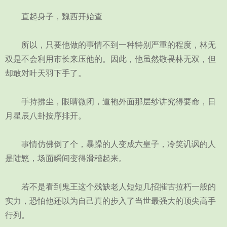
直起身子，魏西开始查
所以，只要他做的事情不到一种特别严重的程度，林无
双是不会利用市长来压他的。因此，他虽然敬畏林无双，但
却敢对叶天羽下手了。
手持拂尘，眼睛微闭，道袍外面那层纱讲究得要命，日
月星辰八卦按序排开。
事情仿佛倒了个，暴躁的人变成六皇子，冷笑讥讽的人
是陆慜，场面瞬间变得滑稽起来。
若不是看到鬼王这个残缺老人短短几招摧古拉朽一般的
实力，恐怕他还以为自己真的步入了当世最强大的顶尖高手
行列。