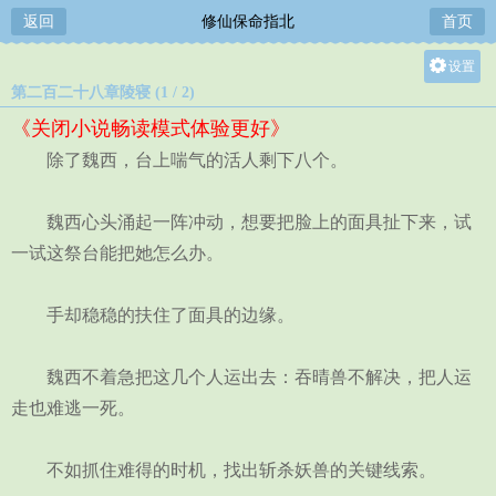
返回
修仙保命指北
首页
设置
第二百二十八章陵寝 (1 / 2)
关灯
《关闭小说畅读模式体验更好》
大
除了魏西，台上喘气的活人剩下八个。
中
小
魏西心头涌起一阵冲动，想要把脸上的面具扯下来，试
一试这祭台能把她怎么办。
手却稳稳的扶住了面具的边缘。
魏西不着急把这几个人运出去：吞晴兽不解决，把人运
走也难逃一死。
不如抓住难得的时机，找出斩杀妖兽的关键线索。