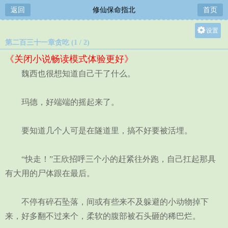
返回
修仙保命指北
首页
设置
第二百三十一章贪吃 (1 / 2)
关灯
《关闭小说畅读模式体验更好》
大
魏西也很想知道自己干了什么。
中
小
玛德，好端端的摇起来了。
要知道几个人可是在隧道里，搞不好要被活埋。
“快走！”王欣招呼三个小的赶紧往外跑，自己扛起那具
有大用的尸体跟在最后。
不停有碎石坠落，间或有些来不及躲避的小动物掉下
来，好多翻不过来个，柔软的腹部被石头砸的稀巴烂。