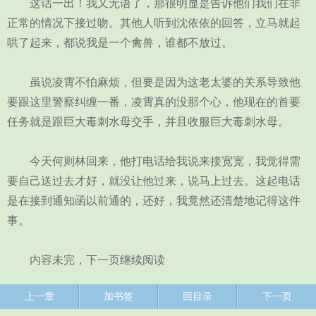
这话一出！我又无语了，那很明显是告诉他们我们在非
正常的情况下接过吻。其他人听到沈依依的回答，立马就起
哄了起来，都说我是一个禽兽，谁都不放过。
虽说凌霄不怕麻烦，但要是因为这老太婆的关系导致他
要跟这里警察纠缠一番，凌霄真的没那个心，他现在的首要
任务就是跟巨大毒刺水母交手，并且收服巨大毒刺水母。
今天何则林回来，他打电话给我说来接宽宽，我觉得需
要自己送过去才好，就没让他过来，说马上过去。这起电话
是在接到通知函以前通的，还好，我竟然还清楚地记得这件
事。
内容未完，下一页继续阅读
上一章
加书签
回目录
下一页