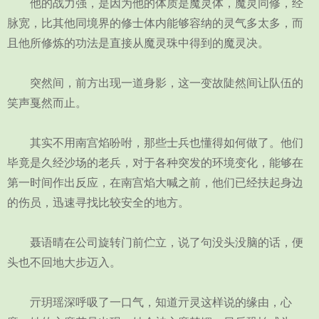
他的战力强，是因为他的体质是魔灵体，魔灵同修，经
脉宽，比其他同境界的修士体内能够容纳的灵气多太多，而
且他所修炼的功法是直接从魔灵珠中得到的魔灵决。
突然间，前方出现一道身影，这一变故陡然间让队伍的
笑声戛然而止。
其实不用南宫焰吩咐，那些士兵也懂得如何做了。他们
毕竟是久经沙场的老兵，对于各种突发的环境变化，能够在
第一时间作出反应，在南宫焰大喊之前，他们已经扶起身边
的伤员，迅速寻找比较安全的地方。
聂语晴在公司旋转门前伫立，说了句没头没脑的话，便
头也不回地大步迈入。
亓玥瑶深呼吸了一口气，知道亓灵这样说的缘由，心