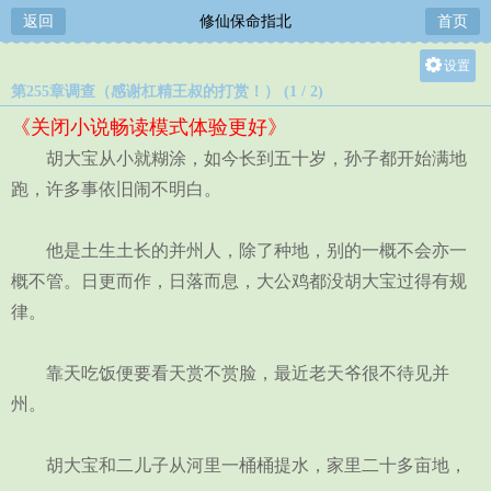
返回
修仙保命指北
首页
设置
第255章调查（感谢杠精王叔的打赏！） (1 / 2)
关灯
《关闭小说畅读模式体验更好》
大
胡大宝从小就糊涂，如今长到五十岁，孙子都开始满地
中
跑，许多事依旧闹不明白。
小
他是土生土长的并州人，除了种地，别的一概不会亦一
概不管。日更而作，日落而息，大公鸡都没胡大宝过得有规
律。
靠天吃饭便要看天赏不赏脸，最近老天爷很不待见并
州。
胡大宝和二儿子从河里一桶桶提水，家里二十多亩地，