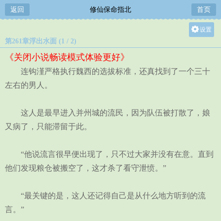
返回
修仙保命指北
首页
设置
第261章浮出水面 (1 / 2)
关灯
《关闭小说畅读模式体验更好》
大
连钩漌严格执行魏西的选拔标准，还真找到了一个三十
中
左右的男人。
小
这人是最早进入并州城的流民，因为队伍被打散了，娘
又病了，只能滞留于此。
“他说流言很早便出现了，只不过大家并没有在意。直到
他们发现粮仓被搬空了，这才杀了看守泄愤。”
“最关键的是，这人还记得自己是从什么地方听到的流
言。”