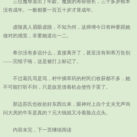
三位魔尊道出了年龄。魔族的寿命很长，三十多岁根本
没有成年。一般都要一百五十岁才算成年。
虚陵真人眉眼虚跳，不知为何，这师傅今日有种要跟她
做对的感觉，非要她道出一二。
希尔没有多说什么，直接离开了，甚至没有和蒂万告别
——完犊子咯，这是被打上标记了。
不过葛氏骂是骂，村中摘草药的村民们收获都不多，她
不可能打听不到，只是故意借着机会使性子罢了。
那边苏氏也收拾好东西出来，眼神对上自个丈夫无声询
问大房的牛车是真的？元大钱就又冷着脸点点头。
内容未完，下一页继续阅读