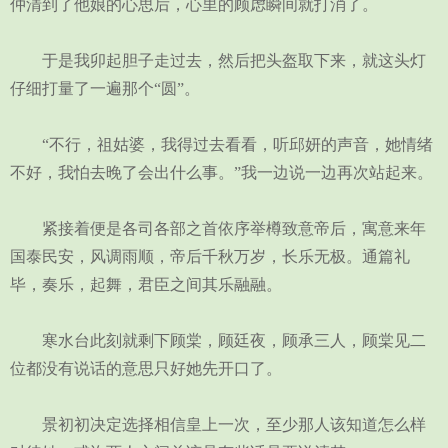
仲清到了他娘的心思后，心里的顾虑瞬间就打消了。
于是我卯起胆子走过去，然后把头盔取下来，就这头灯
仔细打量了一遍那个“圆”。
“不行，祖姑婆，我得过去看看，听邱妍的声音，她情绪
不好，我怕去晚了会出什么事。”我一边说一边再次站起来。
紧接着便是各司各部之首依序举樽致意帝后，寓意来年
国泰民安，风调雨顺，帝后千秋万岁，长乐无极。通篇礼
毕，奏乐，起舞，君臣之间其乐融融。
寒水台此刻就剩下顾棠，顾廷夜，顾承三人，顾棠见二
位都没有说话的意思只好她先开口了。
景初初决定选择相信皇上一次，至少那人该知道怎么样