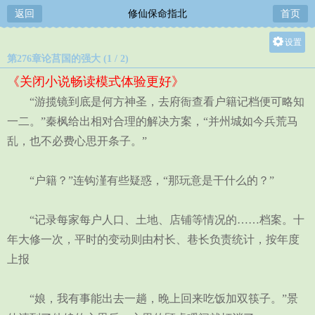
返回
修仙保命指北
首页
设置
第276章论莒国的强大 (1 / 2)
关灯
《关闭小说畅读模式体验更好》
大
“游揽镜到底是何方神圣，去府衙查看户籍记档便可略知
中
一二。”秦枫给出相对合理的解决方案，“并州城如今兵荒马
小
乱，也不必费心思开条子。”
“户籍？”连钩漌有些疑惑，“那玩意是干什么的？”
“记录每家每户人口、土地、店铺等情况的……档案。十
年大修一次，平时的变动则由村长、巷长负责统计，按年度
上报
“娘，我有事能出去一趟，晚上回来吃饭加双筷子。”景