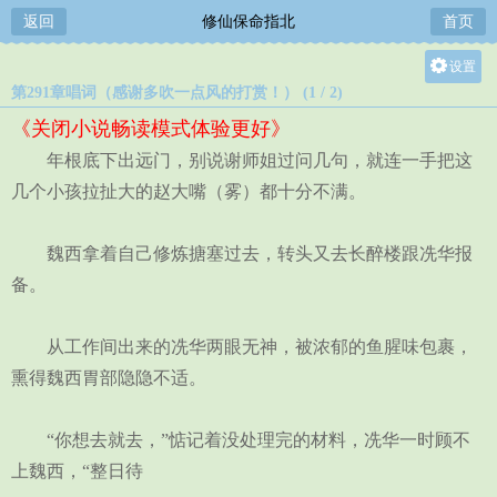
返回
修仙保命指北
首页
设置
第291章唱词（感谢多吹一点风的打赏！） (1 / 2)
关灯
《关闭小说畅读模式体验更好》
大
年根底下出远门，别说谢师姐过问几句，就连一手把这
中
几个小孩拉扯大的赵大嘴（雾）都十分不满。
小
魏西拿着自己修炼搪塞过去，转头又去长醉楼跟冼华报
备。
从工作间出来的冼华两眼无神，被浓郁的鱼腥味包裹，
熏得魏西胃部隐隐不适。
“你想去就去，”惦记着没处理完的材料，冼华一时顾不
上魏西，“整日待