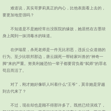
难道说，其实哥萝莉真正的内心，比他表面看上去的，
要更加地坚强吗？
不知道是不是她经常出没医院的缘故，她居然在古墨琰
身上闻到一抹消毒水的味道。
在伊瑞星，杀死老师是一件无比邪恶，违反公众道德的
行为。至少比联邦那边，唐云踢死一帮砖家叫兽的“神奇一
脚”来的严重。努美利娅恐怕一辈子都要背负着“弑师”的罪名
苟且而活了。
对了，刚才她好像听人叫着什么“王爷”，莫非她是穿越
到古代来了？
不过，现在却也是顾不得那许多了。既然已经演戏了，