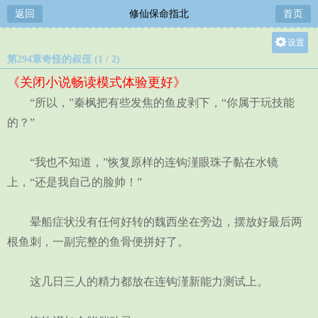
返回
修仙保命指北
首页
设置
第294章奇怪的叔侄 (1 / 2)
关灯
《关闭小说畅读模式体验更好》
大
“所以，”秦枫把有些发焦的鱼皮剥下，“你属于玩技能
中
的？”
小
“我也不知道，”恢复原样的连钩漌眼珠子黏在水镜
上，“还是我自己的脸帅！”
晕船症状没有任何好转的魏西坐在旁边，摆放好最后两
根鱼刺，一副完整的鱼骨便拼好了。
这几日三人的精力都放在连钩漌新能力测试上。