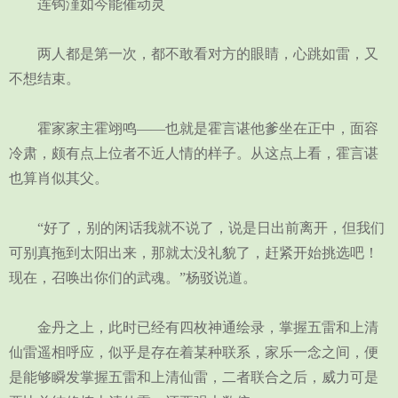
连钩漌如今能催动灵
两人都是第一次，都不敢看对方的眼睛，心跳如雷，又
不想结束。
霍家家主霍翊鸣——也就是霍言谌他爹坐在正中，面容
冷肃，颇有点上位者不近人情的样子。从这点上看，霍言谌
也算肖似其父。
“好了，别的闲话我就不说了，说是日出前离开，但我们
可别真拖到太阳出来，那就太没礼貌了，赶紧开始挑选吧！
现在，召唤出你们的武魂。”杨驳说道。
金丹之上，此时已经有四枚神通绘录，掌握五雷和上清
仙雷遥相呼应，似乎是存在着某种联系，家乐一念之间，便
是能够瞬发掌握五雷和上清仙雷，二者联合之后，威力可是