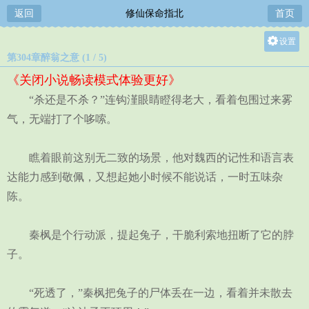
返回
修仙保命指北
首页
设置
第304章醉翁之意 (1 / 5)
关灯
《关闭小说畅读模式体验更好》
大
“杀还是不杀？”连钩漌眼睛瞪得老大，看着包围过来雾
中
气，无端打了个哆嗦。
小
瞧着眼前这别无二致的场景，他对魏西的记性和语言表
达能力感到敬佩，又想起她小时候不能说话，一时五味杂
陈。
秦枫是个行动派，提起兔子，干脆利索地扭断了它的脖
子。
“死透了，”秦枫把兔子的尸体丢在一边，看着并未散去