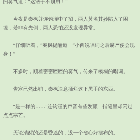
的雾气道：“这法子不顶用！”
今夜是秦枫并连钩漌中了招，两人莫名其妙陷入了困
境，若非有先例，两人恐怕还没发现异常。
“仔细听着，”秦枫提醒道：“小西说唱词之后腐尸便会现
身！”
不多时，顺着密密匝匝的雾气，传来了模糊的唱词。
告寒已然出鞘，秦枫决意捅烂这下黑手的东西。
“是一样的……”连钩漌的声音有些发颤，指缝里却闪过
点点寒芒。
无论清醒的还是昏迷的，没一个省心好摆布的。