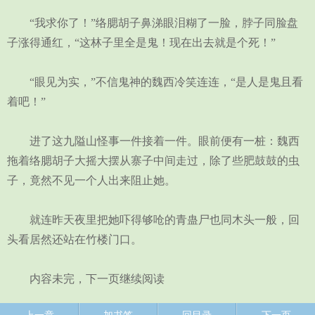
“我求你了！”络腮胡子鼻涕眼泪糊了一脸，脖子同脸盘
子涨得通红，“这林子里全是鬼！现在出去就是个死！”
“眼见为实，”不信鬼神的魏西冷笑连连，“是人是鬼且看
着吧！”
进了这九隘山怪事一件接着一件。眼前便有一桩：魏西
拖着络腮胡子大摇大摆从寨子中间走过，除了些肥鼓鼓的虫
子，竟然不见一个人出来阻止她。
就连昨天夜里把她吓得够呛的青蛊尸也同木头一般，回
头看居然还站在竹楼门口。
内容未完，下一页继续阅读