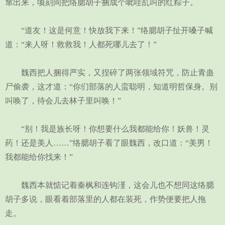
窜出来，顷刻间把络腮胡子捆成个呲哇乱叫的红粽子。
“道友！这是何意！快放我下来！”络腮胡子扯开嗓子喊
道：“来人呀！救救我！人都死哪儿去了！”
魏西把人捆得严实，又捏碎了两张领域符咒，防止青蛊
尸偷袭，这才道：“你们部落的人蛮聪明，知道明哲保身。别
叫唤了，待会儿去林子里叫唤！”
“别！我是族长呀！你想要什么我都能给你！妖兽！灵
药！还是美人……”络腮胡子看了眼魏西，改口道：“美男！
我都能给你找来！”
魏西本就惦记着秦枫和连钩漌，这会儿也不想同这络腮
胡子多说，眼看着部落里的人都在装死，作势便要把人拖
走。