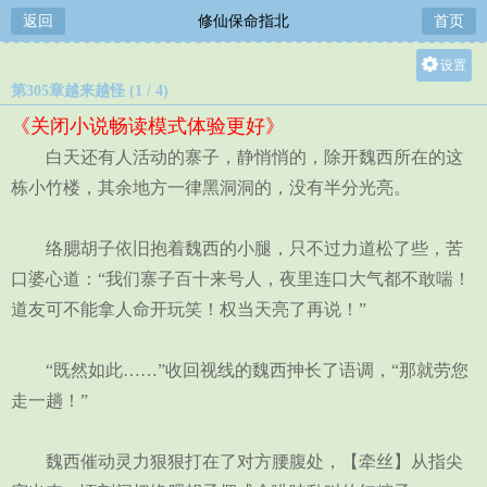
返回
修仙保命指北
首页
设置
第305章越来越怪 (1 / 4)
关灯
《关闭小说畅读模式体验更好》
大
白天还有人活动的寨子，静悄悄的，除开魏西所在的这
中
栋小竹楼，其余地方一律黑洞洞的，没有半分光亮。
小
络腮胡子依旧抱着魏西的小腿，只不过力道松了些，苦
口婆心道：“我们寨子百十来号人，夜里连口大气都不敢喘！
道友可不能拿人命开玩笑！权当天亮了再说！”
“既然如此……”收回视线的魏西抻长了语调，“那就劳您
走一趟！”
魏西催动灵力狠狠打在了对方腰腹处，【牵丝】从指尖